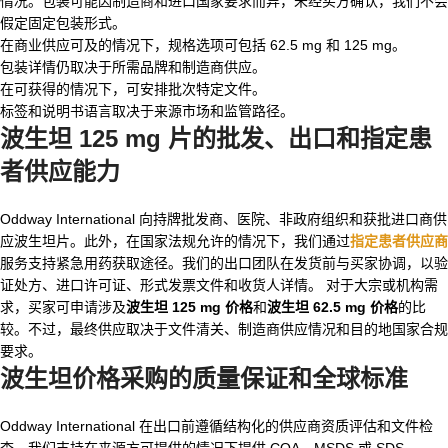
情况。包装可能因制造商和进口国家要求而异，未经买方确认，我们不会
假定固定包装形式。
在商业供应可及的情况下，规格选项可包括 62.5 mg 和 125 mg。
包装详情仍取决于所需品牌和制造商供应。
在可获得的情况下，可安排批次特定文件。
标签和说明书语言取决于来源市场和监管路径。
波生坦 125 mg 片
的批发、出口和指定患
者供应能力
Oddway International 向持牌批发商、医院、非政府组织和获批进口商供
应波生坦片。此外，在国家法规允许的情况下，我们通过
指定患者供应商
服务支持紧急用药获取途径。我们的出口团队在发货前与买家协调，以验
证处方、进口许可证、形式发票文件和收货人详情。 对于大宗或机构需
求，买家可申请涉及
波生坦 125 mg 价格
和
波生坦 62.5 mg 价格
的比
较。不过，最终供应取决于文件清关、制造商供应情况和目的地国家合规
要求。
波生坦价格
采购的质量保证和全球标准
Oddway International 在出口前遵循结构化的供应商资质评估和文件检
查。我们支持在来源方可提供的情况下提供 COA、MSDS 或 SDS、