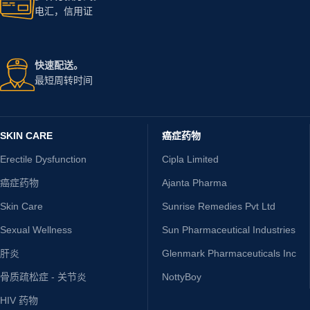
电汇，信用证
快速配送。
最短周转时间
SKIN CARE
癌症药物
Erectile Dysfunction
Cipla Limited
癌症药物
Ajanta Pharma
Skin Care
Sunrise Remedies Pvt Ltd
Sexual Wellness
Sun Pharmaceutical Industries
肝炎
Glenmark Pharmaceuticals Inc
骨质疏松症 - 关节炎
NottyBoy
HIV 药物