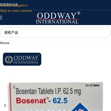
Skip to navigation
国家
服务
信息
Skip to main content
Home