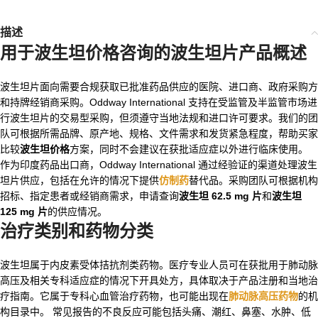
描述
用于
波生坦价格
咨询的波生坦片产品概述
波生坦片面向需要合规获取已批准药品供应的医院、进口商、政府采购方
和持牌经销商采购。Oddway International 支持在受监管及半监管市场进
行波生坦片的交易型采购，但须遵守当地法规和进口许可要求。我们的团
队可根据所需品牌、原产地、规格、文件需求和发货紧急程度，帮助买家
比较
波生坦价格
方案，同时不会建议在获批适应症以外进行临床使用。
作为印度药品出口商，Oddway International 通过经验证的渠道处理波生
坦片供应，包括在允许的情况下提供
仿制药
替代品。采购团队可根据机构
招标、指定患者或经销商需求，申请查询
波生坦 62.5 mg 片
和
波生坦
125 mg 片
的供应情况。
治疗类别和药物分类
波生坦属于内皮素受体拮抗剂类药物。医疗专业人员可在获批用于肺动脉
高压及相关专科适应症的情况下开具处方，具体取决于产品注册和当地治
疗指南。它属于专科心血管治疗药物，也可能出现在
肺动脉高压药物
的机
构目录中。 常见报告的不良反应可能包括头痛、潮红、鼻塞、水肿、低