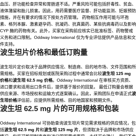
血压、肝功能检查异常和胃肠道不适。严重风险可能包括肝毒性、贫血、
液体潴留和胎儿损害。因此，用药需要医疗监督、肝功能监测、妊娠预防
措施，并在有要求的情况下按处方药管理。 药物相互作用可能与环孢
素、格列本脲、激素避孕药、抗凝药、抗真菌药、某些抗病毒药以及影响
CYP 酶的药物有关。此外，买家在采购前应核实已批准标签、药物警戒
义务和进口限制。Oddway International 仅为专业评估提供产品信息和文
件支持。
波生坦片价格和最低订购量
波生坦片定价取决于品牌供应情况、制造商、目的地市场、文件范围和所
需规格。买家在招标规划或医院采购过程中通常会比较
波生坦 125 mg
价格
和
波生坦 62.5 mg 价格
。Oddway International 在审核买方资质、
进口要求和适用出口条件后，提供基于报价的回复。 最低订购量会根据
供应来源、市场授权和运输方式逐案确认。因此，采购团队在申请正式
波
生坦价格
评估前，应提供所需规格、目的地国家和预期文件。
波生坦 62.5 mg 片
的可用规格和包装
Oddway International 可协助查询波生坦片常见需求规格的供应情况，包
括
波生坦 62.5 mg 片
和
波生坦 125 mg 片
，但须取决于品牌和市场供应