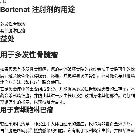
用。
Bortenat 注射剂的用途
多发性骨髓瘤
套细胞淋巴瘤
益处
用于多发性骨髓瘤
如果您患有多发性骨髓瘤，您的身体破坏骨骼的速度会快于骨骼再生的速
度。这会使骨骼变得脆弱、疼痛，并更容易发生骨折。
它
可能会与其他癌
症治疗方法（如化疗）联合使用。
它是您治疗中的重要组成部分，并能提高多发性骨髓瘤患者的生存率。本
药会杀死癌细胞，并防止其进一步生长以及扩散到身体其他部位。请仔细
遵循医生的指示，以获得最大益处。
用于套细胞淋巴瘤
套细胞淋巴瘤是一种发生于人体白细胞的癌症，也称为非霍奇金淋巴瘤。
白细胞是帮助我们抵抗感染的细胞。
它
有助于限制癌症生长，并阻断癌症