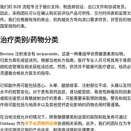
我们的 B2B 流程专注于报价支持、制造商验证、出口文件和协调发货。
因此，采购团队可以在确认购买前评估产品可供性、交付时间表和监管文
件。我们仅根据有效的商业、机构或处方导向进口需求供货，并受目的地
国家规则约束。
治疗类别/药物分类
Bonista 注射液含有 teriparatide，这是一种重组甲状旁腺激素类似物，
归类为骨形成促进剂。根据当地处方指南，医疗专业人员可将其用于骨质
疏松症管理及相关获批适应症。然而，供货并不能替代医疗建议，给药必
须遵循合格处方医生的指导。
已知副作用可能包括恶心、头晕、腿部痉挛、注射部位不适、头痛以及钙
水平的短暂变化。对于患有高钙血症、肾功能受损、骨恶性肿瘤风险因素
或既往接受过骨骼放射治疗的患者，可能需要采取预防措施。警告和相互
作用可能包括与地高辛以及其他受钙变化影响的药物合用时需谨慎。
在当地法规允许的情况下，跨骨骼健康类别运营的医院和批发商可通过
Oddway 作为
关节炎药物供应商
协调相关采购。此外，我们的团队仅为专
业评估提供可用的产品信息、制造商详情和处理要求。