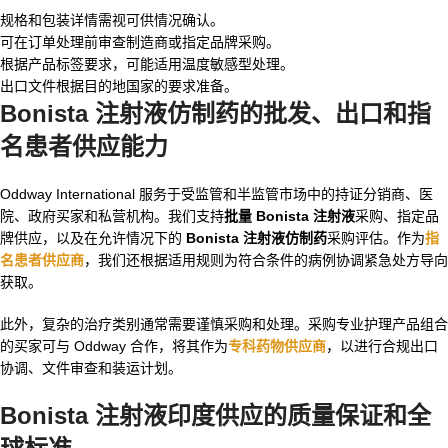
规格和包装详情需视可供情况确认。
可在订单处理前审查制造商或指定品牌采购。
根据产品标签要求，可能适用温度敏感型处理。
出口文件根据目的地国家的要求准备。
Bonista 注射液仿制药的批发、出口和指
名患者供应能力
Oddway International 服务于受监管和半监管市场中的持证分销商、医
院、政府买家和私营机构。我们支持
批量 Bonista 注射液
采购、指定品
牌供应，以及在允许情况下的
Bonista 注射液仿制药
采购评估。作为
指
名患者供应商
，我们还根据适用规则为符合条件的病例协调紧急处方导向
获取。
此外，复杂的治疗类别通常需要谨慎采购和处理。采购专业护理产品组合
的买家可与 Oddway 合作，将其作为
专科药物供应商
，以进行合规出口
协调、文件审查和装运计划。
Bonista 注射液印度供应的质量保证和全