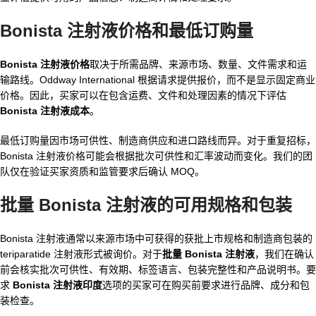
Bonista 注射液价格和最低订购量
Bonista 注射液价格
取决于所需品牌、来源市场、数量、文件需求和运
输路线。Oddway International 根据请求提供报价，而不是显示固定商业
价格。因此，买家可以在包含运费、文件和处理因素的情况下评估
Bonista 注射液成本
。
最低订购量因市场可供性、制造商供应和进口路线而异。对于重复招标，
Bonista 注射液价格可能会根据批次可供性和汇率波动而变化。我们的团
队仅在验证买家资质和监管要求后确认 MOQ。
批量 Bonista 注射液的可用规格和包装
Bonista 注射液通常以来源市场中可获得的获批上市规格和制造商包装的
teriparatide 注射液形式被询价。对于
批量 Bonista 注射液
，我们在确认
前会核实批次可供性、有效期、标签语言、包装完整性和产品说明书。要
求
Bonista 注射液印度
选项的买家可在购买前要求进行品牌、成分和包
装检查。