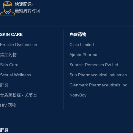
快速配送。
最短周转时间
SKIN CARE
癌症药物
Erectile Dysfunction
Cipla Limited
癌症药物
Ajanta Pharma
Skin Care
Sunrise Remedies Pvt Ltd
Sexual Wellness
Sun Pharmaceutical Industries
肝炎
Glenmark Pharmaceuticals Inc
骨质疏松症 - 关节炎
NottyBoy
HIV 药物
肝炎