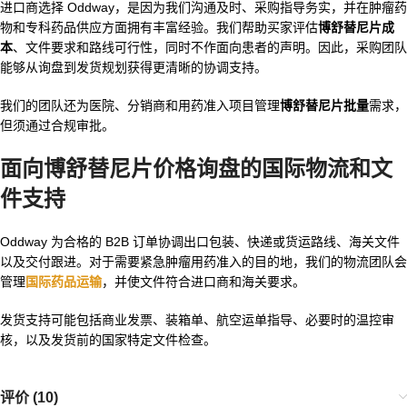
进口商选择 Oddway，是因为我们沟通及时、采购指导务实，并在肿瘤药
物和专科药品供应方面拥有丰富经验。我们帮助买家评估
博舒替尼片成
本
、文件要求和路线可行性，同时不作面向患者的声明。因此，采购团队
能够从询盘到发货规划获得更清晰的协调支持。
我们的团队还为医院、分销商和用药准入项目管理
博舒替尼片批量
需求，
但须通过合规审批。
面向
博舒替尼片价格
询盘的国际物流和文
件支持
Oddway 为合格的 B2B 订单协调出口包装、快递或货运路线、海关文件
以及交付跟进。对于需要紧急肿瘤用药准入的目的地，我们的物流团队会
管理
国际药品运输
，并使文件符合进口商和海关要求。
发货支持可能包括商业发票、装箱单、航空运单指导、必要时的温控审
核，以及发货前的国家特定文件检查。
评价 (10)