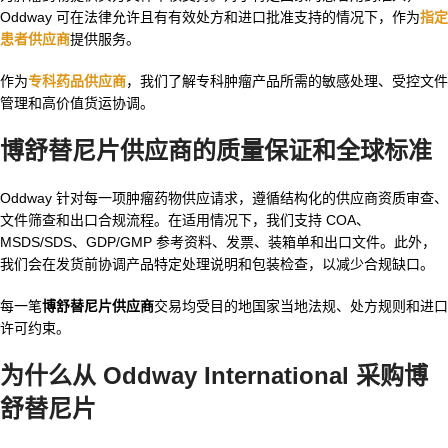
Oddway 可在法律允许且有有效处方和进口批准支持的情况下，作为
指定
患者供应商
提供服务。
作为
专科药品供应商
，我们了解专科肿瘤产品所需的敏感处理、受控文件
管理和高价值货运协调。
博舒替尼片供应商
的质量保证和全球标准
Oddway 针对每一项肿瘤药物供应请求，遵循结构化的供应商资质审查、
文件筛查和出口合规流程。在适用情况下，我们支持 COA、
MSDS/SDS、GDP/GMP 参考资料、发票、装箱单和出口文件。此外，
我们会在发货前协调产品特定处理说明和包装检查，以减少合规缺口。
每一笔
博舒替尼片供应商
交易均受目的地国家当地法规、处方规则和进口
许可约束。
为什么从 Oddway International 采购博
舒替尼片