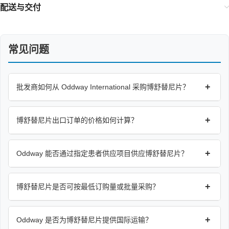
配送与交付
常见问题
+
批发商如何从 Oddway International 采购博舒替尼片？
+
博舒替尼片出口订单的价格如何计算？
+
Oddway 能否通过指定患者供应项目供应博舒替尼片？
+
博舒替尼片是否可按最低订购量或批量采购？
+
Oddway 是否为博舒替尼片提供国际运输？