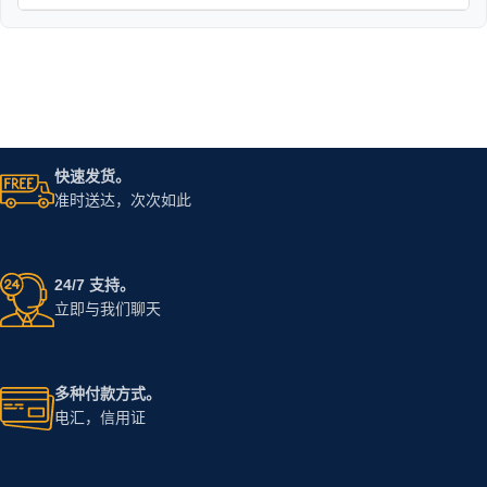
快速发货。
准时送达，次次如此
24/7 支持。
立即与我们聊天
多种付款方式。
电汇，信用证