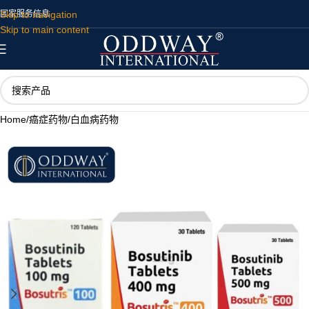
Skip to navigation
国家
服务
信息
Skip to main content
Home
/
癌症药物
/
白血病药物