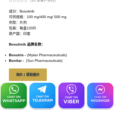
(
10
条客户评价)
成分：Bosutinib
可供规格：100 mg/400 mg/ 500 mg
剂型：片剂
包装：每盒120片
原产国：印度
Bosutinib 品牌名称：
Bosutris -
(Mylan Pharmaceuticals)
Bonitar -
(Sun Pharmaceuticals)
询价 / 获取报价