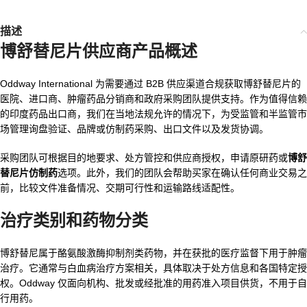
描述
博舒替尼片供应商
产品概述
Oddway International 为需要通过 B2B 供应渠道合规获取博舒替尼片的
医院、进口商、肿瘤药品分销商和政府采购团队提供支持。作为值得信赖
的印度药品出口商，我们在当地法规允许的情况下，为受监管和半监管市
场管理询盘验证、品牌或仿制药采购、出口文件以及发货协调。
采购团队可根据目的地要求、处方管控和供应商授权，申请原研药或
博舒
替尼片仿制药
选项。此外，我们的团队会帮助买家在确认任何商业交易之
前，比较文件准备情况、交期可行性和运输路线适配性。
治疗类别和药物分类
博舒替尼属于酪氨酸激酶抑制剂类药物，并在获批的医疗监督下用于肿瘤
治疗。它通常与白血病治疗方案相关，具体取决于处方信息和各国特定授
权。Oddway 仅面向机构、批发或经批准的用药准入项目供货，不用于自
行用药。