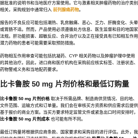
据批准的说明书和当地医疗方案使用。它与激素相关肿瘤药物的治疗类别
相关，采购规划中通常归入
前列腺癌药物
。
报告的不良反应可能包括潮热、乳房触痛、恶心、乏力、肝酶变化、头晕
或胃肠不适。然而，产品使用必须遵循处方信息、医生监督和目的地国家
法规。肝功能损害、超敏反应、合并治疗以及正在接受具有已知相互作用
潜力药物的患者可能需要采取预防措施。
药物相互作用审查可能包括抗凝药、CYP 相关药物以及肿瘤护理中使用
的其他治疗。因此，进口商和医疗机构在采购前应核实标签、注册状态、
药物警戒义务和当地配药要求。
比卡鲁胺 50 mg 片剂价格和最低订购量
比卡鲁胺 50 mg 片剂价格
取决于所需品牌、制造商供货情况、目的地、
文件范围、运输方式和订单量。我们会在审核买方资质和供应需求后提供
基于报价的商业方案。当买方要求特定监管文件或紧急出口时间安排时，
比卡鲁胺 50 mg 片剂成本
也可能有所不同。
最低订购量将根据供应商条款、国家要求和采购目的进行评估。此外，我