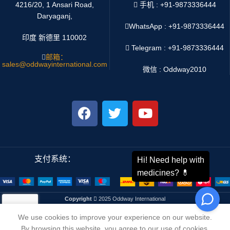
4216/20, 1 Ansari Road,
手机 : +91-9873336444
Daryaganj,
WhatsApp :
+91-9873336444
印度 新德里 110002
Telegram : +91-9873336444
邮箱：
sales@oddwayinternational.com
微信 : Oddway2010
支付系统：
运输系统：
Copyright
2025 Oddway International
We use cookies to improve your experience on our website.
By browsing this website, you agree to our use of cookies.