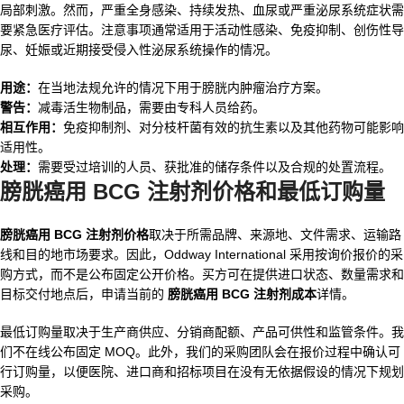
局部刺激。然而，严重全身感染、持续发热、血尿或严重泌尿系统症状需
要紧急医疗评估。注意事项通常适用于活动性感染、免疫抑制、创伤性导
尿、妊娠或近期接受侵入性泌尿系统操作的情况。
用途：
在当地法规允许的情况下用于膀胱内肿瘤治疗方案。
警告：
减毒活生物制品，需要由专科人员给药。
相互作用：
免疫抑制剂、对分枝杆菌有效的抗生素以及其他药物可能影响
适用性。
处理：
需要受过培训的人员、获批准的储存条件以及合规的处置流程。
膀胱癌用 BCG 注射剂价格和最低订购量
膀胱癌用 BCG 注射剂价格
取决于所需品牌、来源地、文件需求、运输路
线和目的地市场要求。因此，Oddway International 采用按询价报价的采
购方式，而不是公布固定公开价格。买方可在提供进口状态、数量需求和
目标交付地点后，申请当前的
膀胱癌用 BCG 注射剂成本
详情。
最低订购量取决于生产商供应、分销商配额、产品可供性和监管条件。我
们不在线公布固定 MOQ。此外，我们的采购团队会在报价过程中确认可
行订购量，以便医院、进口商和招标项目在没有无依据假设的情况下规划
采购。