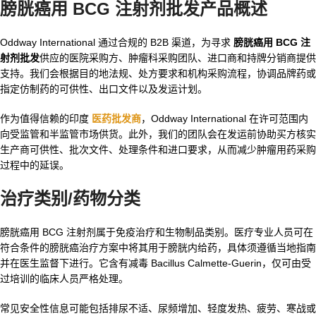
膀胱癌用 BCG 注射剂批发产品概述
Oddway International 通过合规的 B2B 渠道，为寻求
膀胱癌用 BCG 注
射剂批发
供应的医院采购方、肿瘤科采购团队、进口商和持牌分销商提供
支持。我们会根据目的地法规、处方要求和机构采购流程，协调品牌药或
指定仿制药的可供性、出口文件以及发运计划。
作为值得信赖的印度
医药批发商
，Oddway International 在许可范围内
向受监管和半监管市场供货。此外，我们的团队会在发运前协助买方核实
生产商可供性、批次文件、处理条件和进口要求，从而减少肿瘤用药采购
过程中的延误。
治疗类别/药物分类
膀胱癌用 BCG 注射剂属于免疫治疗和生物制品类别。医疗专业人员可在
符合条件的膀胱癌治疗方案中将其用于膀胱内给药，具体须遵循当地指南
并在医生监督下进行。它含有减毒 Bacillus Calmette-Guerin，仅可由受
过培训的临床人员严格处理。
常见安全性信息可能包括排尿不适、尿频增加、轻度发热、疲劳、寒战或