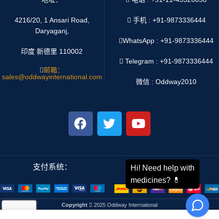
4216/20, 1 Ansari Road,
手机 : +91-9873336444
Daryaganj,
WhatsApp :
+91-9873336444
印度 新德里 110002
Telegram : +91-9873336444
邮箱：
sales@oddwayinternational.com
微信 : Oddway2010
支付系统：
运输系统：
Copyright
2025 Oddway International