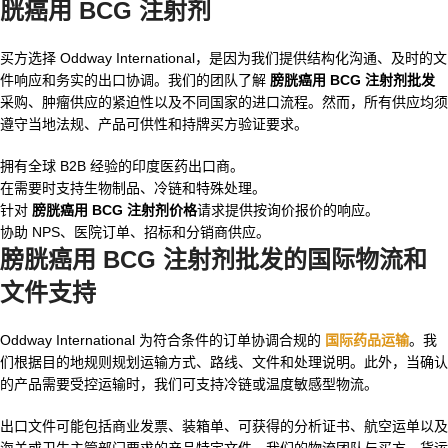
胱癌用 BCG 注射剂
买方选择 Oddway International，是因为我们提供结构化沟通、及时的文
件响应和务实的出口协调。我们的团队了解
膀胱癌用 BCG 注射剂批发
采购、肿瘤供应的紧迫性以及不同国家的进口流程。然而，所有供应均须
遵守当地法规、产品可供性和持牌买方验证要求。
拥有全球 B2B 经验的印度医药出口商。
在需要时支持生物制品、冷链和特殊处理。
针对
膀胱癌用 BCG 注射剂价格
请求提供按询价报价的响应。
协助 NPS、医院订单、招标和分销商供应。
膀胱癌用 BCG 注射剂批发的国际物流和
文件支持
Oddway International 为符合条件的订单协调合规的
国际药品运输
。我
们根据目的地规则规划运输方式、路线、文件和处理说明。此外，当确认
的产品需要受控运输时，我们可支持冷链或温度敏感型物流。
出口文件可能包括商业发票、装箱单、可获得的分析证书、航空运单以及
海关或卫生主管部门要求的产品特定文件。我们的物流团队与买方、货运