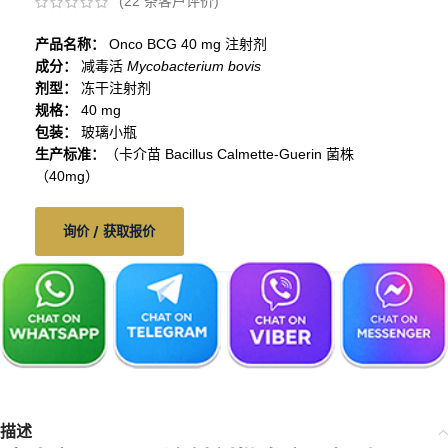
(
22
条客户评价)
产品名称：
Onco BCG 40 mg 注射剂
成分：
减毒活
Mycobacterium bovis
剂型：
冻干注射剂
规格：
40 mg
包装：
玻璃小瓶
生产标准：
（卡介苗 Bacillus Calmette-Guerin 菌株
（40mg）
询价 / 获取报价
描述