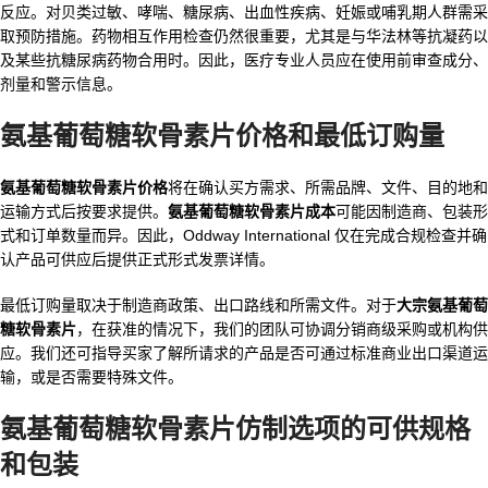
反应。对贝类过敏、哮喘、糖尿病、出血性疾病、妊娠或哺乳期人群需采
取预防措施。药物相互作用检查仍然很重要，尤其是与华法林等抗凝药以
及某些抗糖尿病药物合用时。因此，医疗专业人员应在使用前审查成分、
剂量和警示信息。
氨基葡萄糖软骨素片价格和最低订购量
氨基葡萄糖软骨素片价格
将在确认买方需求、所需品牌、文件、目的地和
运输方式后按要求提供。
氨基葡萄糖软骨素片成本
可能因制造商、包装形
式和订单数量而异。因此，Oddway International 仅在完成合规检查并确
认产品可供应后提供正式形式发票详情。
最低订购量取决于制造商政策、出口路线和所需文件。对于
大宗氨基葡萄
糖软骨素片
，在获准的情况下，我们的团队可协调分销商级采购或机构供
应。我们还可指导买家了解所请求的产品是否可通过标准商业出口渠道运
输，或是否需要特殊文件。
氨基葡萄糖软骨素片仿制选项
的可供规格
和包装