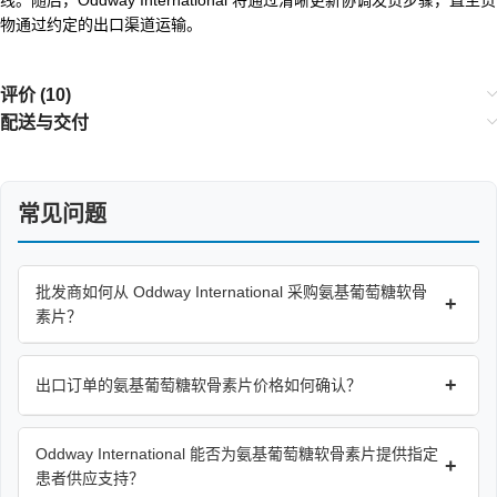
物通过约定的出口渠道运输。
评价 (10)
配送与交付
常见问题
批发商如何从 Oddway International 采购氨基葡萄糖软骨
+
素片？
+
出口订单的氨基葡萄糖软骨素片价格如何确认？
Oddway International 能否为氨基葡萄糖软骨素片提供指定
+
患者供应支持？