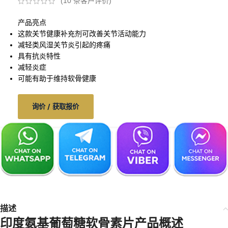
(
10
条客户评价)
产品亮点
这款关节健康补充剂可改善关节活动能力
减轻类风湿关节炎引起的疼痛
具有抗炎特性
减轻炎症
可能有助于维持软骨健康
询价 / 获取报价
描述
印度氨基葡萄糖软骨素片
产品概述