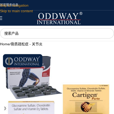
Skip to navigation
国家
服务
信息
Skip to main content
Home
/
骨质疏松症 - 关节炎