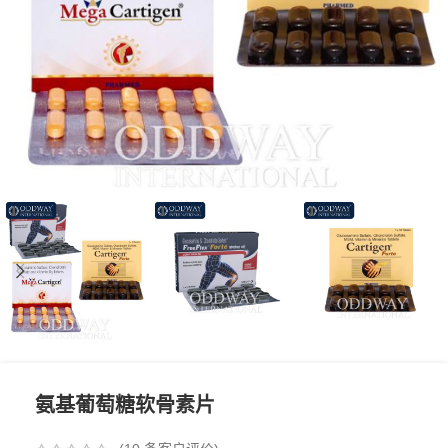
氨基葡萄糖软骨素片