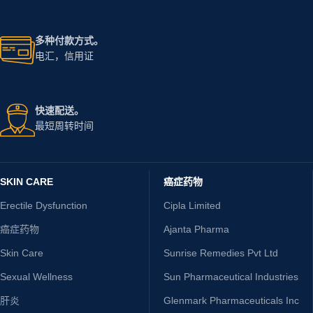
多种付款方式。
电汇，信用证
快速配送。
最短周转时间
SKIN CARE
癌症药物
Erectile Dysfunction
Cipla Limited
癌症药物
Ajanta Pharma
Skin Care
Sunrise Remedies Pvt Ltd
Sexual Wellness
Sun Pharmaceutical Industries
肝炎
Glenmark Pharmaceuticals Inc