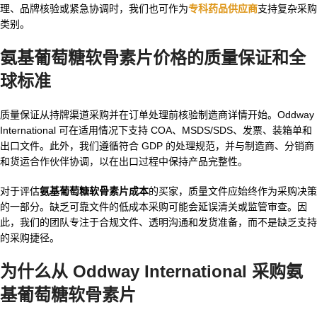
理、品牌核验或紧急协调时，我们也可作为
专科药品供应商
支持复杂采购
类别。
氨基葡萄糖软骨素片价格
的质量保证和全
球标准
质量保证从持牌渠道采购并在订单处理前核验制造商详情开始。Oddway
International 可在适用情况下支持 COA、MSDS/SDS、发票、装箱单和
出口文件。此外，我们遵循符合 GDP 的处理规范，并与制造商、分销商
和货运合作伙伴协调，以在出口过程中保持产品完整性。
对于评估
氨基葡萄糖软骨素片成本
的买家，质量文件应始终作为采购决策
的一部分。缺乏可靠文件的低成本采购可能会延误清关或监管审查。因
此，我们的团队专注于合规文件、透明沟通和发货准备，而不是缺乏支持
的采购捷径。
为什么从 Oddway International 采购氨
基葡萄糖软骨素片