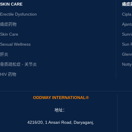
SKIN CARE
癌症
Erectile Dysfunction
Cipla
癌症药物
Ajan
Skin Care
Sunr
Sexual Wellness
Sun P
肝炎
Glen
骨质疏松症 - 关节炎
Nott
HIV 药物
ODDWAY INTERNATIONAL®
地址：
4216/20, 1 Ansari Road, Daryaganj,