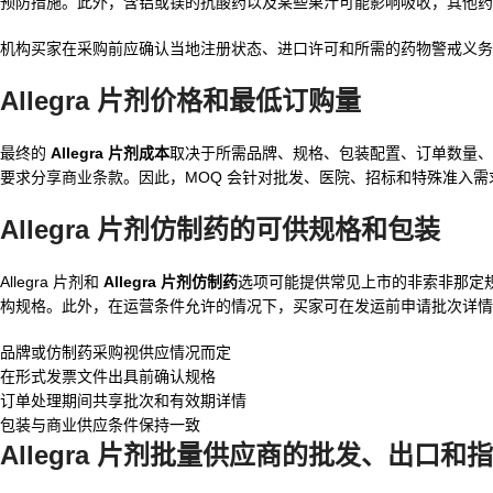
预防措施。此外，含铝或镁的抗酸药以及某些果汁可能影响吸收，其他药
机构买家在采购前应确认当地注册状态、进口许可和所需的药物警戒义务。A
Allegra 片剂价格和最低订购量
最终的
Allegra 片剂成本
取决于所需品牌、规格、包装配置、订单数量、目的地
要求分享商业条款。因此，MOQ 会针对批发、医院、招标和特殊准入需
Allegra 片剂仿制药的可供规格和包装
Allegra 片剂和
Allegra 片剂仿制药
选项可能提供常见上市的非索非那定
构规格。此外，在运营条件允许的情况下，买家可在发运前申请批次详情
品牌或仿制药采购视供应情况而定
在形式发票文件出具前确认规格
订单处理期间共享批次和有效期详情
包装与商业供应条件保持一致
Allegra 片剂批量供应商的批发、出口