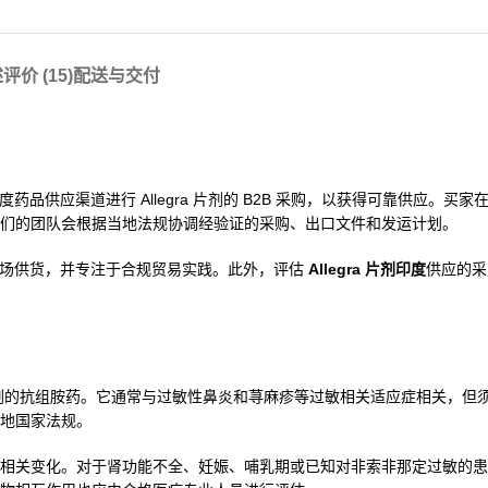
述
评价 (15)
配送与交付
通过印度药品供应渠道进行 Allegra 片剂的 B2B 采购，以获得可靠供应。
们的团队会根据当地法规协调经验证的采购、出口文件和发运计划。
和半受监管市场供货，并专注于合规贸易实践。此外，评估
Allegra 片剂印度
供应的采
受体拮抗剂的抗组胺药。它通常与过敏性鼻炎和荨麻疹等过敏相关适应症相关，
地国家法规。
相关变化。对于肾功能不全、妊娠、哺乳期或已知对非索非那定过敏的患