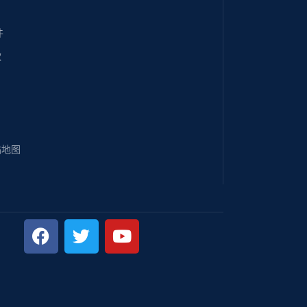
件
款
站地图