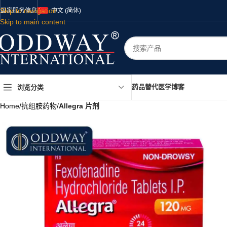
Skip to navigation
国家
服务
信息
中文 (简体)
Skip to main content
药品
替代医学
博客
浏览分类
Home
/
抗组胺药物
/
Allegra 片剂