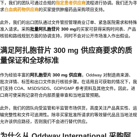
下，我们的团队可通过合规的
指定患者供应商
流程进行协调。我们还为寻
求
白血病药物供应商
的买家提供肿瘤药品采购项目支持。
此外，我们的出口团队通过文件管控管理商业订单、紧急医院需求和特殊
准入请求。采购
批量阿扎胞苷片 300 mg
的买家可获得采购时间表、产品
核验和路线规划方面的协调支持，同时不会对公开市场准入作出假设。
满足阿扎胞苷片 300 mg 供应商要求的质
量保证和全球标准
作为经验丰富的
阿扎胞苷片 300 mg 供应商
，Oddway 对制造商来源、
批次详情、标签和出口文件执行核验步骤。在适用且可获取的情况下，我
们支持 COA、MSDS/SDS、GDP/GMP 参考资料及其他文件。因此，进
口商可使采购记录符合内部质量审查和当地监管预期。
此外，我们的团队向受监管和半监管市场供货，高度关注产品真实性、运
输完整性和文件可追溯性。除非买家批准所请求的等效替代品且当地法规
允许该供应路径，否则我们不会进行替代供应。
为什么从 Oddway International 采购阿