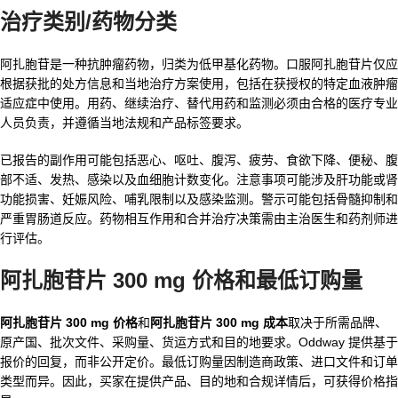
治疗类别/药物分类
阿扎胞苷是一种抗肿瘤药物，归类为低甲基化药物。口服阿扎胞苷片仅应
根据获批的处方信息和当地治疗方案使用，包括在获授权的特定血液肿瘤
适应症中使用。用药、继续治疗、替代用药和监测必须由合格的医疗专业
人员负责，并遵循当地法规和产品标签要求。
已报告的副作用可能包括恶心、呕吐、腹泻、疲劳、食欲下降、便秘、腹
部不适、发热、感染以及血细胞计数变化。注意事项可能涉及肝功能或肾
功能损害、妊娠风险、哺乳限制以及感染监测。警示可能包括骨髓抑制和
严重胃肠道反应。药物相互作用和合并治疗决策需由主治医生和药剂师进
行评估。
阿扎胞苷片 300 mg 价格和最低订购量
阿扎胞苷片 300 mg 价格
和
阿扎胞苷片 300 mg 成本
取决于所需品牌、
原产国、批次文件、采购量、货运方式和目的地要求。Oddway 提供基于
报价的回复，而非公开定价。最低订购量因制造商政策、进口文件和订单
类型而异。因此，买家在提供产品、目的地和合规详情后，可获得价格指