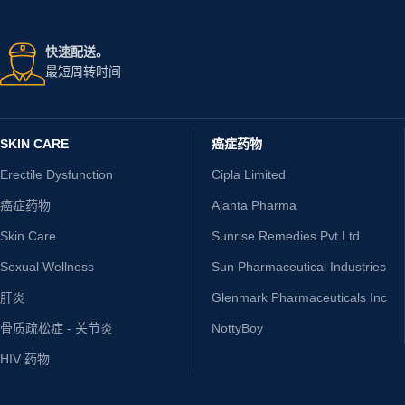
快速配送。
最短周转时间
SKIN CARE
癌症药物
Erectile Dysfunction
Cipla Limited
癌症药物
Ajanta Pharma
Skin Care
Sunrise Remedies Pvt Ltd
Sexual Wellness
Sun Pharmaceutical Industries
肝炎
Glenmark Pharmaceuticals Inc
骨质疏松症 - 关节炎
NottyBoy
HIV 药物