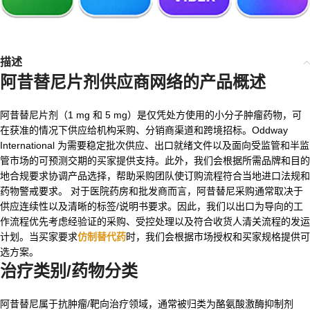
描述
阿昔替尼片剂供应商
网络的产品概述
阿昔替尼片剂（1 mg 和 5 mg）是仅凭处方使用的小分子肿瘤药物，可
在获准的情况下供应给机构采购、分销商渠道和跨境招标。Oddway
International 为需要稳定批次供应、出口就绪文件以及面向受监管和半监
管市场的可预测交期的买家提供支持。此外，我们会根据所需品牌和目的
地合规要求协调产品选择，帮助采购团队使订购流程符合当地进口法规和
药物警戒要求。 对于医院药房和批发商而言，阿昔替尼采购通常取决于
供应连续性以及清晰的标签/说明书要求。因此，我们以出口为导向的工
作流程优先考虑经验证的采购、受控处理以及符合收货人清关流程的发运
计划。当买家要求
仿制替代药
时，我们会根据市场授权和买家规格提供可
选方案。
治疗类别/药物分类
阿昔替尼属于抗肿瘤/靶向治疗领域，通常被归类为酪氨酸激酶抑制剂