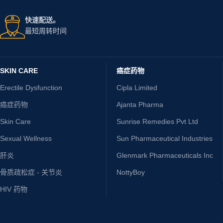
快速配送。
最短周转时间
SKIN CARE
癌症药物
Erectile Dysfunction
Cipla Limited
癌症药物
Ajanta Pharma
Skin Care
Sunrise Remedies Pvt Ltd
Sexual Wellness
Sun Pharmaceutical Industries
肝炎
Glenmark Pharmaceuticals Inc
骨质疏松症 - 关节炎
NottyBoy
HIV 药物