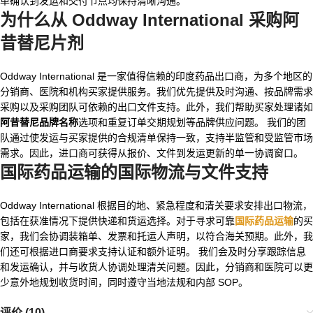
单确认到发运和交付节点均保持清晰沟通。
为什么从 Oddway International 采购阿
昔替尼片剂
Oddway International 是一家值得信赖的印度药品出口商，为多个地区的
分销商、医院和机构买家提供服务。我们优先提供及时沟通、按品牌需求
采购以及采购团队可依赖的出口文件支持。此外，我们帮助买家处理诸如
阿昔替尼品牌名称
选项和重复订单交期规划等品牌供应问题。 我们的团
队通过使发运与买家提供的合规清单保持一致，支持半监管和受监管市场
需求。因此，进口商可获得从报价、文件到发运更新的单一协调窗口。
国际药品运输
的国际物流与文件支持
Oddway International 根据目的地、紧急程度和清关要求安排出口物流，
包括在获准情况下提供快递和货运选择。对于寻求可靠
国际药品运输
的买
家，我们会协调装箱单、发票和托运人声明，以符合海关预期。此外，我
们还可根据进口商要求支持认证和额外证明。 我们会及时分享跟踪信息
和发运确认，并与收货人协调处理清关问题。因此，分销商和医院可以更
少意外地规划收货时间，同时遵守当地法规和内部 SOP。
评价 (10)