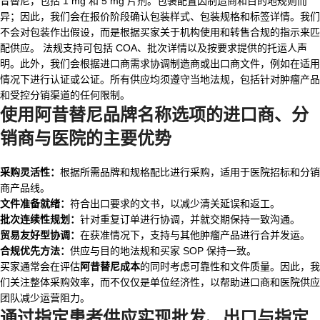
昔替尼，包括 1 mg 和 5 mg 片剂。包装配置因制造商和目的地规则而
异；因此，我们会在报价阶段确认包装样式、包装规格和标签详情。我们
不会对包装作出假设，而是根据买家关于机构使用和转售合规的指示来匹
配供应。 法规支持可包括 COA、批次详情以及按要求提供的托运人声
明。此外，我们会根据进口商需求协调制造商或出口商文件，例如在适用
情况下进行认证或公证。所有供应均须遵守当地法规，包括针对肿瘤产品
和受控分销渠道的任何限制。
使用
阿昔替尼品牌名称
选项的进口商、分
销商与医院的主要优势
采购灵活性：
根据所需品牌和规格配比进行采购，适用于医院招标和分销
商产品线。
文件准备就绪：
符合出口要求的文书，以减少清关延误和返工。
批次连续性规划：
针对重复订单进行协调，并就交期保持一致沟通。
贸易友好型协调：
在获准情况下，支持与其他肿瘤产品进行合并发运。
合规优先方法：
供应与目的地法规和买家 SOP 保持一致。
买家通常会在评估
阿昔替尼成本
的同时考虑可靠性和文件质量。因此，我
们关注整体采购效率，而不仅仅是单位经济性，以帮助进口商和医院供应
团队减少运营阻力。
通过
指定患者供应
实现批发、出口与指定