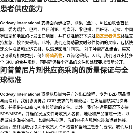
患者供应能力
Oddway International 支持面向伊拉克、刚果（金）、阿拉伯联合酋长
国、委内瑞拉、巴西、尼日利亚、阿富汗、黎巴嫩、西班牙、老挝、中国
等国家和地区的批发出口项目，并在获准情况下通过
指定患者供应
路径支
持紧急、按个案采购。此外，我们还协助需要时效性协调的买家，包括快
速文件准备和发运安排，以满足医院时间表。 对于肿瘤产品组合，买家
也可采购相关类别，例如
肾癌药物
，以简化采购。因此，我们可以支持多
个 SKU 的合并规划，同时确保每个产品的文件和处理要求清晰分开。
阿昔替尼片剂供应商
采购的质量保证与全
球标准
Oddway International 遵循以质量为导向的出口流程，专为 B2B 药品贸
易而设计。我们协调符合 GDP 要求的处理流程，在发运前核实批次详
情，并提供进口商 QA 审核所需的文件。此外，我们在适用情况下支持
SDS/MSDS，并确保发运文件与收货人名称、地址和产品描述一致，以
尽量减少海关询问。 如需特殊处理，我们会相应规划包装和运输路线。
然而，最终验收仍取决于收货人 QA 检查和当地主管部门要求。我们从订