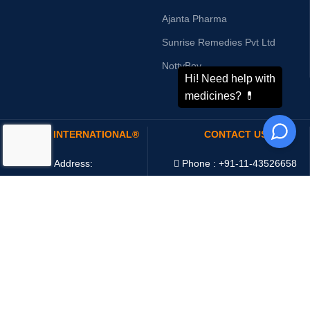
Ajanta Pharma
Sunrise Remedies Pvt Ltd
NottyBoy
ODDWAY INTERNATIONAL®
CONTACT US
Address:
Phone : +91-11-43526658
4216/20, 1 Ansari Road,
Mobile : +91-9873336444
Daryaganj,
WhatsApp :
+91-9873336444
New Delhi 110002 India
Telegram : +91-9873336444
Email:
sales@oddwayinternational.com
WeChat : Oddway2010