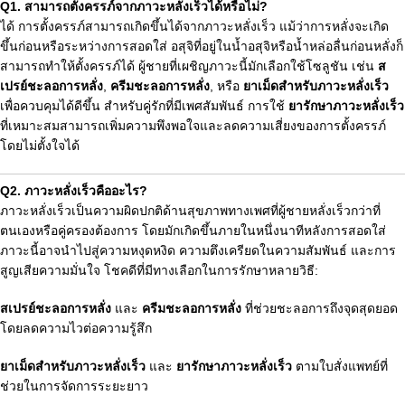
Q1. สามารถตั้งครรภ์จากภาวะหลั่งเร็วได้หรือไม่?
ได้ การตั้งครรภ์สามารถเกิดขึ้นได้จากภาวะหลั่งเร็ว แม้ว่าการหลั่งจะเกิด
ขึ้นก่อนหรือระหว่างการสอดใส่ อสุจิที่อยู่ในน้ำอสุจิหรือน้ำหล่อลื่นก่อนหลั่งก็
สามารถทำให้ตั้งครรภ์ได้ ผู้ชายที่เผชิญภาวะนี้มักเลือกใช้โซลูชัน เช่น
ส
เปรย์ชะลอการหลั่ง
,
ครีมชะลอการหลั่ง
, หรือ
ยาเม็ดสำหรับภาวะหลั่งเร็ว
เพื่อควบคุมได้ดีขึ้น สำหรับคู่รักที่มีเพศสัมพันธ์ การใช้
ยารักษาภาวะหลั่งเร็ว
ที่เหมาะสมสามารถเพิ่มความพึงพอใจและลดความเสี่ยงของการตั้งครรภ์
โดยไม่ตั้งใจได้
Q2. ภาวะหลั่งเร็วคืออะไร?
ภาวะหลั่งเร็วเป็นความผิดปกติด้านสุขภาพทางเพศที่ผู้ชายหลั่งเร็วกว่าที่
ตนเองหรือคู่ครองต้องการ โดยมักเกิดขึ้นภายในหนึ่งนาทีหลังการสอดใส่
ภาวะนี้อาจนำไปสู่ความหงุดหงิด ความตึงเครียดในความสัมพันธ์ และการ
สูญเสียความมั่นใจ โชคดีที่มีทางเลือกในการรักษาหลายวิธี:
สเปรย์ชะลอการหลั่ง
และ
ครีมชะลอการหลั่ง
ที่ช่วยชะลอการถึงจุดสุดยอด
โดยลดความไวต่อความรู้สึก
ยาเม็ดสำหรับภาวะหลั่งเร็ว
และ
ยารักษาภาวะหลั่งเร็ว
ตามใบสั่งแพทย์ที่
ช่วยในการจัดการระยะยาว