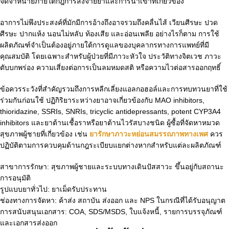
จัดจำหน่ายภายใต้กฎการสั่งจ่ายยาและการนำเข้าที่เกี่ยวข้อง
อาการไม่พึงประสงค์ที่มักมีการอ้างถึงอาจรวมถึงคลื่นไส้ เวียนศีรษะ ปวด
ศีรษะ ปากแห้ง นอนไม่หลับ ท้องเสีย และอ่อนเพลีย อย่างไรก็ตาม การใช้
ผลิตภัณฑ์จำเป็นต้องอยู่ภายใต้การดูแลของบุคลากรทางการแพทย์ที่มี
คุณสมบัติ โดยเฉพาะสำหรับผู้ป่วยที่มีภาวะหัวใจ ประวัติทางจิตเวช ภาวะ
ตับบกพร่อง ความเสี่ยงต่อการเป็นลมหมดสติ หรือความไวต่อสารออกฤทธิ์
ข้อควรระวังที่สำคัญรวมถึงการหลีกเลี่ยงแอลกอฮอล์และการทบทวนยาที่ใช้
ร่วมกันก่อนใช้ ปฏิกิริยาระหว่างยาอาจเกี่ยวข้องกับ MAO inhibitors,
thioridazine, SSRIs, SNRIs, tricyclic antidepressants, potent CYP3A4
inhibitors และยาต้านเชื้อราหรือยาต้านไวรัสบางชนิด ผู้ซื้อที่จัดหาหมวด
สุขภาพผู้ชายที่เกี่ยวข้อง เช่น
ยารักษาภาวะหย่อนสมรรถภาพทางเพศ
ควร
ปฏิบัติตามการควบคุมด้านกฎระเบียบแยกต่างหากสำหรับแต่ละผลิตภัณฑ์
สาขาการรักษา: สุขภาพผู้ชายและระบบทางเดินปัสสาวะ ขึ้นอยู่กับสถานะ
การอนุมัติ
รูปแบบยาทั่วไป: ยาเม็ดรับประทาน
ช่องทางการจัดหา: ค้าส่ง สถาบัน ส่งออก และ NPS ในกรณีที่ได้รับอนุญาต
การสนับสนุนเอกสาร: COA, SDS/MSDS, ใบแจ้งหนี้, รายการบรรจุภัณฑ์
และเอกสารส่งออก