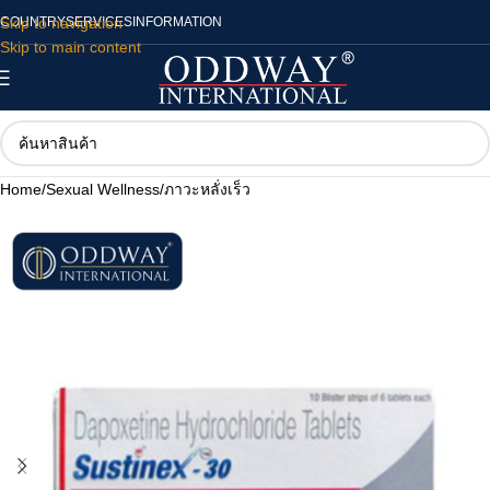
Skip to navigation
COUNTRY
SERVICES
INFORMATION
Skip to main content
Home
/
Sexual Wellness
/
ภาวะหลั่งเร็ว