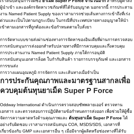
เราสนับสนุนการจัดซื้อ
ยาเม็ด Super P Force จำนวนมาก
สำหรับผู้ค้าส่ง
ผู้นำเข้า และองค์กรจัดหาเวชภัณฑ์ที่ได้รับอนุญาต นอกจากนี้ การประสาน
งาน Named Patient Supply ของเราสามารถช่วยเส้นทางการเข้าถึงที่เร่ง
ด่วนและเป็นไปตามกฎระเบียบ ในกรณีที่ประเทศปลายทางอนุญาตให้นำ
เข้าตามเอกสารที่ถูกต้องและข้อกำหนดตามใบสั่งยา
การจัดหาแบบขายส่งผ่านช่องทางการจัดหาของอินเดียที่ผ่านการตรวจสอบ
การสนับสนุนการส่งออกสำหรับปลายทางที่มีการควบคุมและกึ่งควบคุม
การประสานงาน Named Patient Supply ภายใต้การอนุมัติ
การสนับสนุนเอกสารล็อต ใบกำกับสินค้า รายการบรรจุภัณฑ์ และเอกสาร
การขนส่ง
การวางแผนอุณหภูมิ การจัดการ และเส้นทางเมื่อจำเป็น
การประกันคุณภาพและมาตรฐานสากลเพื่อ
ควบคุมต้นทุนยาเม็ด Super P Force
Oddway International ดำเนินการตรวจสอบซัพพลายเออร์ ตรวจทาน
เอกสาร และตรวจสอบการปฏิบัติตามข้อกำหนดการส่งออก เพื่อช่วยให้ผู้ซื้อ
จัดการความคาดหวังด้านคุณภาพและ
ต้นทุนยาเม็ด Super P Force
ได้
อย่างรับผิดชอบ เราสามารถสนับสนุน COA, MSDS/SDS, เอกสารที่
เกี่ยวข้องกับ GMP และเอกสารอื่น ๆ เมื่อมีจากผู้ผลิตหรือช่องทางที่ได้รับ