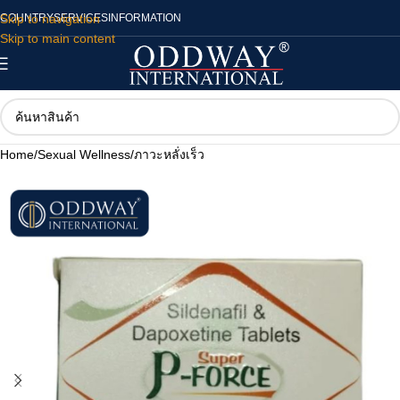
Skip to navigation
COUNTRY
SERVICES
INFORMATION
Skip to main content
Home
/
Sexual Wellness
/
ภาวะหลั่งเร็ว