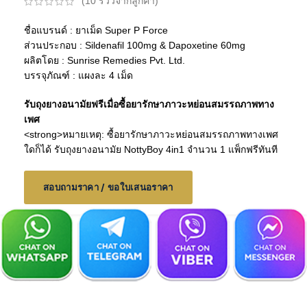
(
10
รีวิวจากลูกค้า)
ชื่อแบรนด์ : ยาเม็ด Super P Force
ส่วนประกอบ : Sildenafil 100mg & Dapoxetine 60mg
ผลิตโดย : Sunrise Remedies Pvt. Ltd.
บรรจุภัณฑ์ : แผงละ 4 เม็ด
รับถุงยางอนามัยฟรีเมื่อซื้อยารักษาภาวะหย่อนสมรรถภาพทาง
เพศ
<strong>หมายเหตุ: ซื้อยารักษาภาวะหย่อนสมรรถภาพทางเพศ
ใดก็ได้ รับถุงยางอนามัย NottyBoy 4in1 จำนวน 1 แพ็กฟรีทันที
สอบถามราคา / ขอใบเสนอราคา