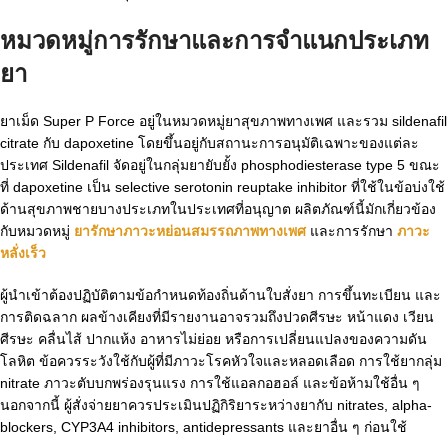
หมวดหมู่การรักษาและการจำแนกประเภท
ยา
ยาเม็ด Super P Force อยู่ในหมวดหมู่ยาสุขภาพทางเพศ และรวม sildenafil
citrate กับ dapoxetine โดยขึ้นอยู่กับสถานะการอนุมัติเฉพาะของแต่ละ
ประเทศ Sildenafil จัดอยู่ในกลุ่มยายับยั้ง phosphodiesterase type 5 ขณะ
ที่ dapoxetine เป็น selective serotonin reuptake inhibitor ที่ใช้ในข้อบ่งใช้
ด้านสุขภาพชายบางประเภทในประเทศที่อนุญาต ผลิตภัณฑ์นี้มักเกี่ยวข้อง
กับหมวดหมู่
ยารักษาภาวะหย่อนสมรรถภาพทางเพศ
และการรักษา
ภาวะ
หลั่งเร็ว
ผู้นำเข้าต้องปฏิบัติตามข้อกำหนดท้องถิ่นด้านใบสั่งยา การขึ้นทะเบียน และ
การติดฉลาก ผลข้างเคียงที่มีรายงานอาจรวมถึงปวดศีรษะ หน้าแดง เวียน
ศีรษะ คลื่นไส้ ปากแห้ง อาหารไม่ย่อย หรือการเปลี่ยนแปลงของความดัน
โลหิต ข้อควรระวังใช้กับผู้ที่มีภาวะโรคหัวใจและหลอดเลือด การใช้ยากลุ่ม
nitrate ภาวะตับบกพร่องรุนแรง การใช้แอลกอฮอล์ และข้อห้ามใช้อื่น ๆ
นอกจากนี้ ผู้สั่งจ่ายยาควรประเมินปฏิกิริยาระหว่างยากับ nitrates, alpha-
blockers, CYP3A4 inhibitors, antidepressants และยาอื่น ๆ ก่อนใช้