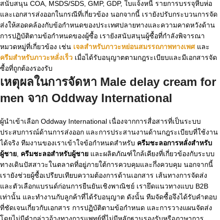
สนับสนุน COA, MSDS/SDS, GMP, GDP, ใบแจ้งหนี้ รายการบรรจุหีบห่อ
และเอกสารส่งออกในกรณีที่เกี่ยวข้อง นอกจากนี้ เรายังปรับกระบวนการจัด
ส่งให้สอดคล้องกับข้อกำหนดของประเทศปลายทางและความคาดหวังด้าน
การปฏิบัติตามข้อกำหนดของผู้ซื้อ เรายังสนับสนุนผู้ซื้อที่กำลังพิจารณา
หมวดหมู่ที่เกี่ยวข้อง เช่น
เจลสำหรับภาวะหย่อนสมรรถภาพทางเพศ
และ
ครีมสำหรับภาวะหลั่งเร็ว
เมื่อได้รับอนุญาตตามกฎระเบียบและมีเอกสารจัด
ซื้อที่ถูกต้องรองรับ
เหตุผลในการจัดหา Male delay cream for
men จาก Oddway International
ผู้นำเข้าเลือก Oddway International เนื่องจากการสื่อสารที่เป็นระบบ
ประสบการณ์ด้านการส่งออก และการประสานงานด้านกฎระเบียบที่ใช้งาน
ได้จริง ทีมงานของเราเข้าใจข้อกำหนดสำหรับ
ครีมชะลอการหลั่งสำหรับ
ผู้ชาย
,
ครีมชะลอสำหรับผู้ชาย
และผลิตภัณฑ์ใกล้เคียงที่เกี่ยวข้องกับระบบ
ทางเดินปัสสาวะในตลาดที่อยู่ภายใต้การควบคุมและกึ่งควบคุม นอกจากนี้
เรายังช่วยผู้ซื้อเปรียบเทียบความต้องการด้านเอกสาร เส้นทางการจัดส่ง
และตัวเลือกแบรนด์ก่อนการยืนยันเชิงพาณิชย์ เรายึดแนวทางแบบ B2B
เท่านั้น และทำงานกับลูกค้าที่ได้รับอนุญาต ดังนั้น ทีมจัดซื้อจึงได้รับคำตอบ
ที่ชัดเจนเกี่ยวกับเอกสาร การปฏิบัติตามข้อกำหนด และการวางแผนจัดส่ง
โดยไม่มีคำกล่าวอ้างทางการแพทย์ที่ไม่มีหลักฐานรองรับหรือภาษาการ