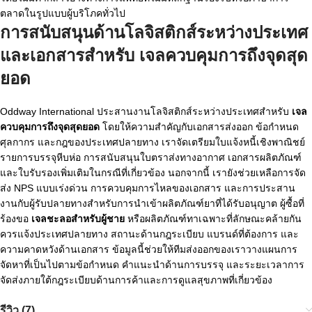
ตลาดในรูปแบบผู้บริโภคทั่วไป
การสนับสนุนด้านโลจิสติกส์ระหว่างประเทศ
และเอกสารสำหรับ
เจลควบคุมการถึงจุดสุด
ยอด
Oddway International ประสานงานโลจิสติกส์ระหว่างประเทศสำหรับ
เจล
ควบคุมการถึงจุดสุดยอด
โดยให้ความสำคัญกับเอกสารส่งออก ข้อกำหนด
ศุลกากร และกฎของประเทศปลายทาง เราจัดเตรียมใบแจ้งหนี้เชิงพาณิชย์
รายการบรรจุหีบห่อ การสนับสนุนใบตราส่งทางอากาศ เอกสารผลิตภัณฑ์
และใบรับรองเพิ่มเติมในกรณีที่เกี่ยวข้อง นอกจากนี้ เรายังช่วยเหลือการจัด
ส่ง NPS แบบเร่งด่วน การควบคุมการไหลของเอกสาร และการประสาน
งานกับผู้รับปลายทางสำหรับการนำเข้าผลิตภัณฑ์ยาที่ได้รับอนุญาต ผู้ซื้อที่
ร้องขอ
เจลชะลอสำหรับผู้ชาย
หรือผลิตภัณฑ์ทาเฉพาะที่ลักษณะคล้ายกัน
ควรแจ้งประเทศปลายทาง สถานะด้านกฎระเบียบ แบรนด์ที่ต้องการ และ
ความคาดหวังด้านเอกสาร ข้อมูลนี้ช่วยให้ทีมส่งออกของเราวางแผนการ
จัดหาที่เป็นไปตามข้อกำหนด คำแนะนำด้านการบรรจุ และระยะเวลาการ
จัดส่งภายใต้กฎระเบียบด้านการค้าและการดูแลสุขภาพที่เกี่ยวข้อง
รีวิว (7)