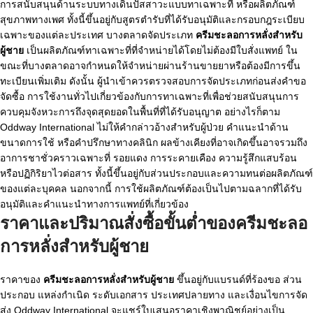
การสนับสนุนด้านระบบทางเดินปัสสาวะแบบทาเฉพาะที่ หรือผลิตภัณฑ์
สุขภาพทางเพศ ทั้งนี้ขึ้นอยู่กับสูตรตำรับที่ได้รับอนุมัติและกรอบกฎระเบียบ
เฉพาะของแต่ละประเทศ บางตลาดจัดประเภท
ครีมชะลอการหลั่งสำหรับ
ผู้ชาย
เป็นผลิตภัณฑ์ทาเฉพาะที่ที่จำหน่ายได้โดยไม่ต้องมีใบสั่งแพทย์ ใน
ขณะที่บางตลาดอาจกำหนดให้จำหน่ายผ่านร้านขายยาหรือต้องมีการขึ้น
ทะเบียนเพิ่มเติม ดังนั้น ผู้นำเข้าควรตรวจสอบการจัดประเภทก่อนส่งคำขอ
จัดซื้อ การใช้งานทั่วไปเกี่ยวข้องกับการทาเฉพาะที่เพื่อช่วยสนับสนุนการ
ควบคุมจังหวะการถึงจุดสุดยอดในพื้นที่ที่ได้รับอนุญาต อย่างไรก็ตาม
Oddway International ไม่ให้คำกล่าวอ้างสำหรับผู้ป่วย คำแนะนำด้าน
ขนาดการใช้ หรือคำปรึกษาทางคลินิก ผลข้างเคียงที่อาจเกิดขึ้นอาจรวมถึง
อาการชาชั่วคราวเฉพาะที่ รอยแดง การระคายเคือง ความรู้สึกแสบร้อน
หรือปฏิกิริยาไวต่อสาร ทั้งนี้ขึ้นอยู่กับส่วนประกอบและความทนต่อผลิตภัณฑ์
ของแต่ละบุคคล นอกจากนี้ การใช้ผลิตภัณฑ์ต้องเป็นไปตามฉลากที่ได้รับ
อนุมัติและคำแนะนำทางการแพทย์ที่เกี่ยวข้อง
ราคาและปริมาณสั่งซื้อขั้นต่ำของครีมชะลอ
การหลั่งสำหรับผู้ชาย
ราคาของ
ครีมชะลอการหลั่งสำหรับผู้ชาย
ขึ้นอยู่กับแบรนด์ที่ร้องขอ ส่วน
ประกอบ แหล่งกำเนิด ระดับเอกสาร ประเทศปลายทาง และเงื่อนไขการจัด
ส่ง Oddway International จะแชร์ใบเสนอราคาเชิงพาณิชย์อย่างเป็น