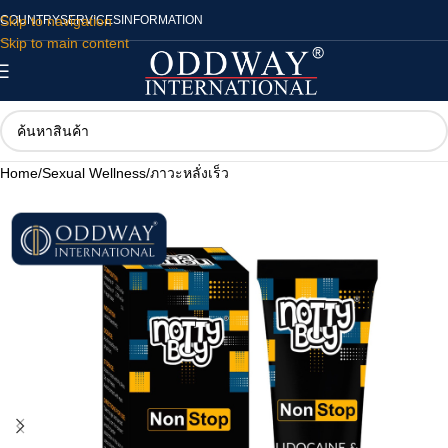
Skip to navigation
COUNTRY
SERVICES
INFORMATION
Skip to main content
Home
/
Sexual Wellness
/
ภาวะหลั่งเร็ว