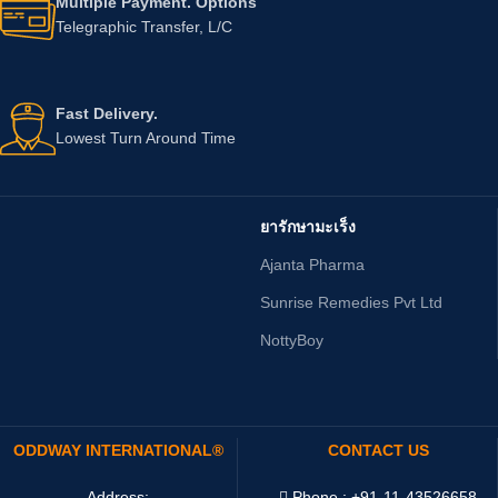
Multiple Payment. Options
Telegraphic Transfer, L/C
Fast Delivery.
Lowest Turn Around Time
ยารักษามะเร็ง
Ajanta Pharma
Sunrise Remedies Pvt Ltd
NottyBoy
ODDWAY INTERNATIONAL®
CONTACT US
Address:
Phone : +91-11-43526658