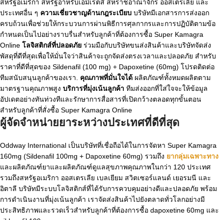
สหรัฐอเมริกา สหรัฐอาหรับเอมิเรตส์ สหราชอาณาจักร ออสเตรเลีย และ
ประเทศอื่น ๆ
ความเชี่ยวชาญด้านกฎระเบียบ
บริษัทมีเอกสารการส่งออก
ครบถ้วนเพื่อช่วยให้กระบวนการผ่านพิธีการศุลกากรและการปฏิบัติตามข้อ
กำหนดเป็นไปอย่างราบรื่นสำหรับลูกค้าที่ต้องการซื้อ Super Kamagra
Online
โลจิสติกส์ที่ปลอดภัย
ร่วมมือกับบริษัทขนส่งสินค้าและบริษัทจัดส่ง
พัสดุที่ดีที่สุดเพื่อให้มั่นใจว่าสินค้าจะถูกจัดส่งตรงเวลาและปลอดภัย สำหรับ
ราคาที่ดีที่สุดของ Sildenafil (100 mg) + Dapoxetine (60mg)
โปรดติดต่อ
ทีมสนับสนุนลูกค้าของเรา
.
คุณภาพที่มั่นใจได้
ผลิตภัณฑ์ทั้งหมดผลิตตาม
มาตรฐานคุณภาพสูง
บริการที่มุ่งเน้นลูกค้า
ทีมส่งออกที่ใส่ใจจะให้ข้อมูล
อัปเดตอย่างทันท่วงทีและรักษาการสื่อสารที่เปิดกว้างตลอดทุกขั้นตอน
สำหรับลูกค้าที่สั่งซื้อ Super Kamagra Online
ผู้จัดจำหน่ายยาระหว่างประเทศที่ดีที่สุด
Oddway International เป็นบริษัทที่เชื่อถือได้ในการจัดหา Super Kamagra
160mg (Sildenafil 100mg + Dapoxetine 60mg) รวมถึง
ยากลุ่มเฉพาะทาง
และผลิตภัณฑ์ยาและผลิตภัณฑ์ดูแลสุขภาพคุณภาพในกว่า 120 ประเทศ
รวมถึงสหรัฐอเมริกา ออสเตรเลีย เบลเยียม สวิตเซอร์แลนด์ เยอรมนี และ
อิตาลี
บริษัทมีระบบโลจิสติกส์ที่ได้รับการควบคุมอย่างดีและปลอดภัย พร้อม
การดำเนินงานที่มุ่งเน้นลูกค้า เราจัดส่งสินค้าไปยังตลาดทั่วโลกอย่างมี
ประสิทธิภาพและรวดเร็วสำหรับลูกค้าที่ต้องการซื้อ dapoxetine 60mg และ