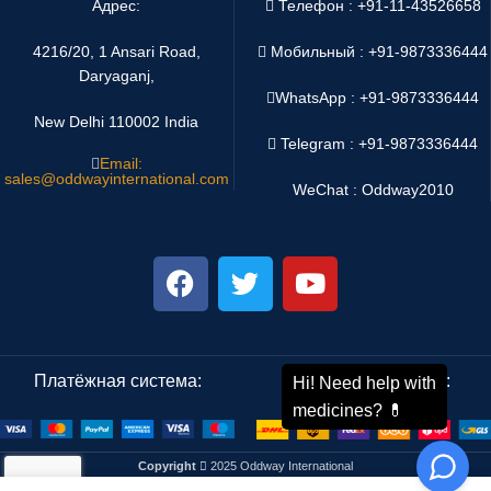
Адрес:
Телефон : +91-11-43526658
4216/20, 1 Ansari Road,
Мобильный : +91-9873336444
Daryaganj,
WhatsApp :
+91-9873336444
New Delhi 110002 India
Telegram : +91-9873336444
Email:
sales@oddwayinternational.com
WeChat : Oddway2010
Платёжная система:
Система доставки:
Copyright
2025 Oddway International