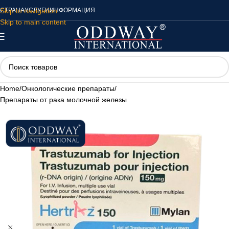
Skip to navigation
СТРАНА
УСЛУГИ
ИНФОРМАЦИЯ
Skip to main content
Home
/
Онкологические препараты
/
Препараты от рака молочной железы