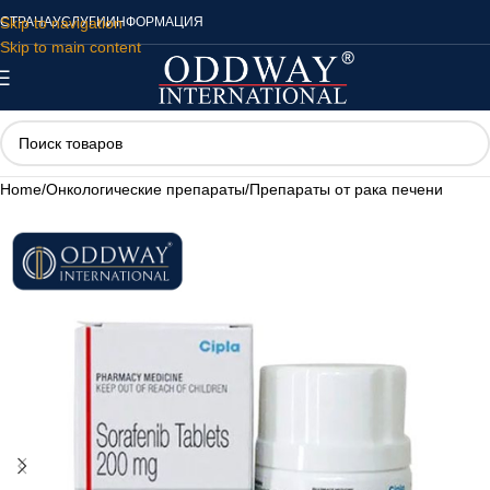
Skip to navigation
СТРАНА
УСЛУГИ
ИНФОРМАЦИЯ
Skip to main content
Home
/
Онкологические препараты
/
Препараты от рака печени