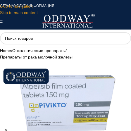
Skip to navigation
СТРАНА
УСЛУГИ
ИНФОРМАЦИЯ
Skip to main content
Home
/
Онкологические препараты
/
Препараты от рака молочной железы