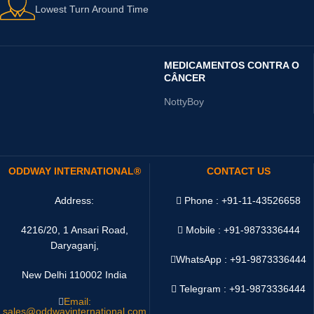
Lowest Turn Around Time
MEDICAMENTOS CONTRA O
CÂNCER
NottyBoy
ODDWAY INTERNATIONAL®
CONTACT US
Address:
Phone : +91-11-43526658
4216/20, 1 Ansari Road,
Mobile : +91-9873336444
Daryaganj,
WhatsApp :
+91-9873336444
New Delhi 110002 India
Telegram : +91-9873336444
Email:
sales@oddwayinternational.com