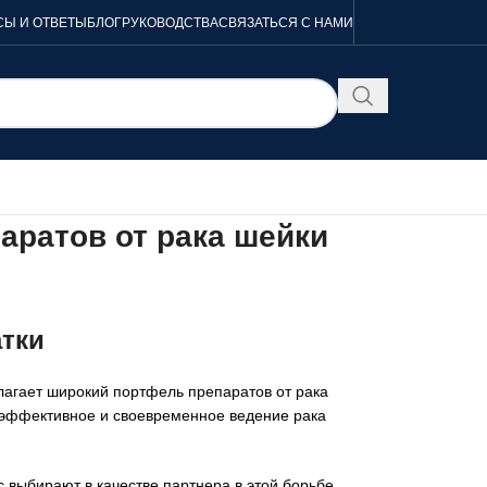
Ы И ОТВЕТЫ
БЛОГ
РУКОВОДСТВА
СВЯЗАТЬСЯ С НАМИ
ратов от рака шейки
атки
длагает широкий портфель препаратов от рака
 эффективное и своевременное ведение рака
 выбирают в качестве партнера в этой борьбе.