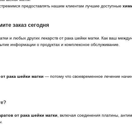
о стремимся предоставлять нашим клиентам лучшие доступные
хими
ите заказ сегодня
матки и любых других лекарств от рака шейки матки. Как ваш межд
ытие информации о продуктах и комплексное обслуживание.
 от рака шейки матки
— потому что своевременное лечение начин
те?
ратов от рака шейки матки
, включая соединения платины, ант
ы.