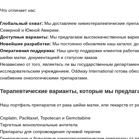
Что отличает нас:
Глобальный охват:
Мы доставляем химиотерапевтические препара
Северной и Южной Америке.
Доступные варианты:
Мы предлагаем высококачественные вариан
Новейшие разработки:
Мы постоянно обновляем наш каталог, до
Оперативная поддержка:
Наш центр поддержки клиентов работает
шейки матки, документацией и статусом заказа.
Независимо от того, являетесь ли вы государственным департаме
исследовательским учреждением, Oddway International готова обес
снабжение онкологическими препаратами.
Терапевтические варианты, которые мы предлаг
Наш портфель препаратов от рака шейки матки, или лекарств от ра
Cisplatin, Paclitaxel, Topotecan и Gemcitabine
Таргетные моноклональные антитела
Препараты для сопровождения лучевой терапии
Генерические и брендовые химиотерапевтические препараты от р