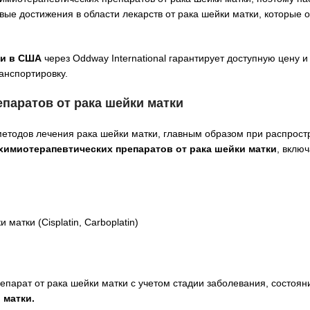
ые достижения в области лекарств от рака шейки матки, которые о
тки в США
через Oddway International гарантирует доступную цену 
анспортировку.
паратов от рака шейки матки
методов лечения рака шейки матки, главным образом при распрос
химиотерапевтических препаратов от рака шейки матки
, вклю
атки (Cisplatin, Carboplatin)
арат от рака шейки матки с учетом стадии заболевания, состояни
 матки.