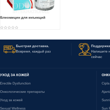
Блеомицин для инъекций
Быстрая доставка.
Поддержка 
Вовремя, каждый раз
Напишите н
сейчас
УХОД ЗА КОЖЕЙ
ОНК
Erectile Dysfunction
Cipla
Онкологические препараты
Ajan
Уход за кожей
Sunr
Sexual Wellness
Sun P