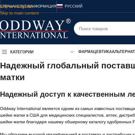
Skip to navigation
СТРАНА
УСЛУГИ
ИНФОРМАЦИЯ
РУССКИЙ
Skip to main content
ФАРМАЦЕВТИКА
АЛЬТЕРНА
КАТЕГОРИИ
Надежный глобальный поставщи
матки
Надежный доступ к качественным ле
Oddway International является одним из самых известных поставщ
шейки матки в США для медицинских специалистов, аптек, дистри
шейки матки благодаря нашему обширному каталогу одобренных FD
Мы обладаем высокой квалификацией в поставках и дистрибуции хи