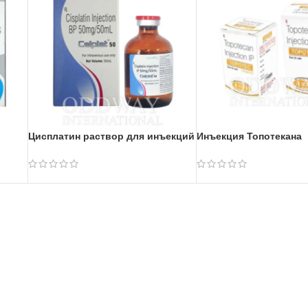
Цисплатин раствор для инъекций
Инъекция Топотекана