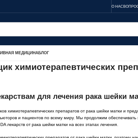
О НАС
ВОПРОС
ТИВНАЯ МЕДИЦИНА
БЛОГ
к химиотерапевтических препа
карствам для лечения рака шейки м
иков химиотерапевтических препаратов от рака шейки матки и пре
бьюторов и пациентов по всему миру. Мы продолжим обеспечивать
A лекарств от рака шейки матки на всех этапах лечения.
миотерапевтических препаратов от рака шейки матки, поэтому нас