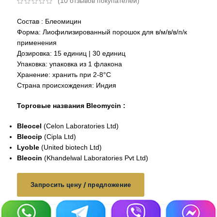
(
10
отзывов покупателей)
Состав : Блеомицин
Форма: Лиофилизированный порошок для в/м/в/в/п/к
применения
Дозировка: 15 единиц | 30 единиц
Упаковка: упаковка из 1 флакона
Хранение: хранить при 2-8°C
Страна происхождения: Индия
Торговые названия Bleomycin :
Bleocel
(Celon Laboratories Ltd)
Bleocip
(Cipla Ltd)
Lyoble
(
United biotech Ltd
)
Bleocin
(
Khandelwal Laboratories Pvt Ltd
)
Запросить цену / предложение