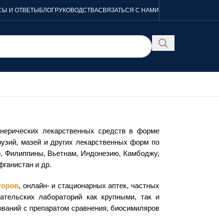
Ы И ОТВЕТЫ
БЛОГ
РУКОВОДСТВА
СВЯЗАТЬСЯ С НАМИ
енерических лекарственных средств в форме
фузий, мазей и других лекарственных форм по
р, Филиппины, Вьетнам, Индонезию, Камбоджу,
ганистан и др.
торов
, онлайн- и стационарных аптек, частных
вательских лабораторий как крупными, так и
ований с препаратом сравнения, биосимиляров