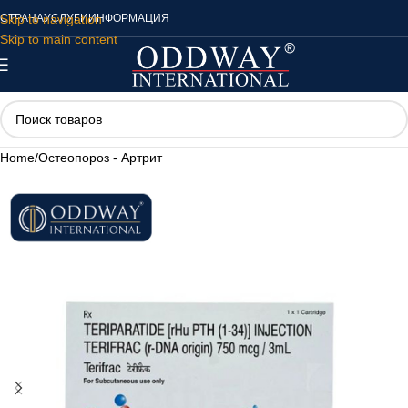
Skip to navigation
СТРАНА
УСЛУГИ
ИНФОРМАЦИЯ
Skip to main content
Home
/
Остеопороз - Артрит