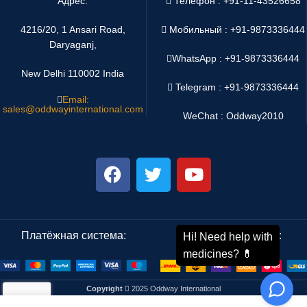
Адрес:
Телефон : +91-11-43526658
4216/20, 1 Ansari Road,
Мобильный : +91-9873336444
Daryaganj,
WhatsApp :
+91-9873336444
New Delhi 110002 India
Telegram : +91-9873336444
Email:
sales@oddwayinternational.com
WeChat : Oddway2010
Платёжная система:
Система доставки:
Copyright
2025 Oddway International