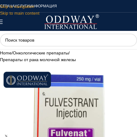
Skip to navigation
СТРАНА
УСЛУГИ
ИНФОРМАЦИЯ
Skip to main content
Home
/
Онкологические препараты
/
Препараты от рака молочной железы