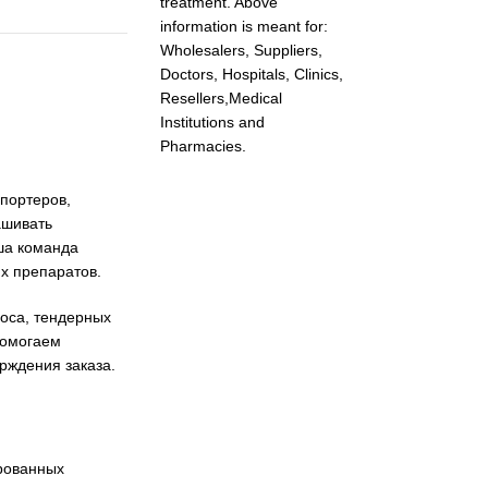
treatment. Above
information is meant for:
Wholesalers, Suppliers,
Doctors, Hospitals, Clinics,
Resellers,Medical
Institutions and
Pharmacies.
портеров,
ашивать
ша команда
х препаратов.
оса, тендерных
помогаем
рждения заказа.
ированных