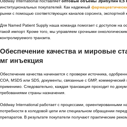
Oddway International поставляет
оптовые объемы Эрибулин 0,5 
институциональных покупателей. Как надежный
фармацевтическ
рынки с помощью соответствующих каналов сорсинга, экспортной 
Для Named Patient Supply наша команда помогает с доступом на о
такой импорт. Кроме того, мы управляем срочными онкологически
контролируемого транзита.
Обеспечение качества и мировые ст
мг инъекция
Обеспечение качества начинается с проверки источника, одобренн
COA, MSDS или SDS, документы, связанные с GMP, коммерческий ин
применимо. Следовательно, каждая транзакция проходит по докум
требованиями страны назначения.
Oddway International работает с процессами, ориентированными н
потребности в холодовой цепи или специальном обращении перед
препаратов. В результате покупатели получают практические реко