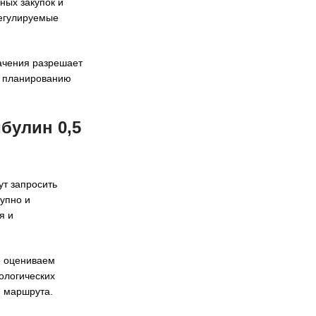
ных закупок и
егулируемые
начения разрешает
и планированию
булин 0,5
ут запросить
упно и
я и
е оцениваем
ологических
и маршрута.