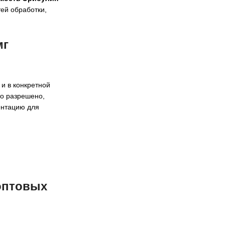
тей обработки,
мг
и в конкретной
то разрешено,
ентацию для
 оптовых