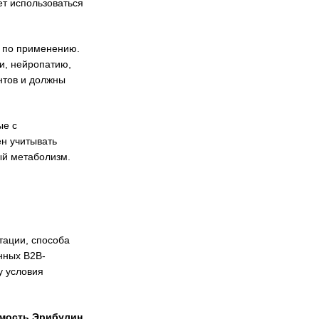
т использоваться
й по применению.
и, нейропатию,
нтов и должны
ые с
н учитывать
ый метаболизм.
тации, способа
нных B2B-
у условия
мость Эрибулин