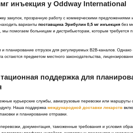
мг инъекция у Oddway International
жку закупок, прозрачную работу с коммерческими предложениями и
 находить варианты
поставщика Эрибулин 0,5 мг инъекция
без м
го, мы помогаем больницам и дистрибьюторам, которым требуется 
и планирование отгрузок для регулируемых B2B-каналов. Однако
та остаются предметом местного законодательства, лицензирован
нтационная поддержка для планиров
я
адежные курьерские службы, авиагрузовые перевозки или маршруты
родукту. Наша поддержка
международной доставки лекарств
вклю
паковки и планирование отправки.
перевозки, документация, таможенные требования и условия обр
 подготовку проформ-инвойсов, экспортных документов и координ