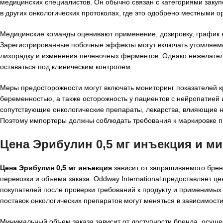
медицинских специалистов. Он обычно связан с категориями заку
в других онкологических протоколах, где это одобрено местными о
Медицинские команды оценивают применение, дозировку, график в
Зарегистрированные побочные эффекты могут включать утомляемос
лихорадку и изменения печеночных ферментов. Однако нежелател
оставаться под клиническим контролем.
Меры предосторожности могут включать мониторинг показателей к
беременностью, а также осторожность у пациентов с нейропатией
сопутствующие онкологические препараты, лекарства, влияющие н
Поэтому импортеры должны соблюдать требования к маркировке пр
Цена Эрибулин 0,5 мг инъекция и м
Цена Эрибулин 0,5 мг инъекция
зависит от запрашиваемого брен
перевозки и объема заказа. Oddway International предоставляет 
покупателей после проверки требований к продукту и применимых
поставок онкологических препаратов могут меняться в зависимости
Минимальный объем заказа зависит от доступности бренда, осуще