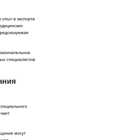
 опыт в экспорте
едицинских
предсказуемая
 окончательное
ных специалистов
ания
 специального
чает
ащения могут
ацию