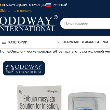
Skip to navigation
СТРАНА
УСЛУГИ
ИНФОРМАЦИЯ
РУССКИЙ
Skip to main content
ФАРМАЦЕВТИКА
АЛЬТЕРНА
КАТЕГОРИИ
Home
/
Онкологические препараты
/
Препараты от рака молочной же