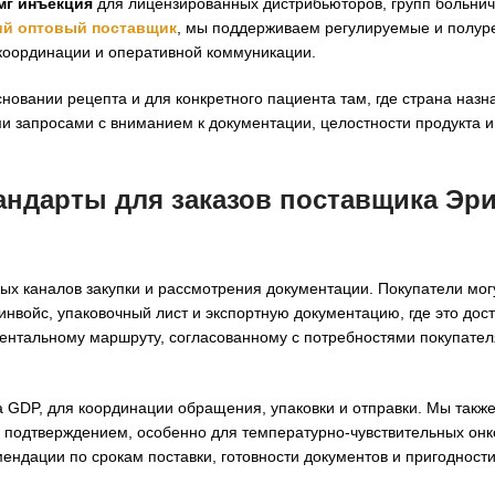
мг инъекция
для лицензированных дистрибьюторов, групп больнич
ий оптовый поставщик
, мы поддерживаем регулируемые и полур
координации и оперативной коммуникации.
сновании рецепта и для конкретного пациента там, где страна наз
ми запросами с вниманием к документации, целостности продукта 
андарты для заказов поставщика Эри
ых каналов закупки и рассмотрения документации. Покупатели мог
войс, упаковочный лист и экспортную документацию, где это дост
ентальному маршруту, согласованному с потребностями покупател
а GDP, для координации обращения, упаковки и отправки. Мы такж
 подтверждением, особенно для температурно-чувствительных онк
мендации по срокам поставки, готовности документов и пригодност