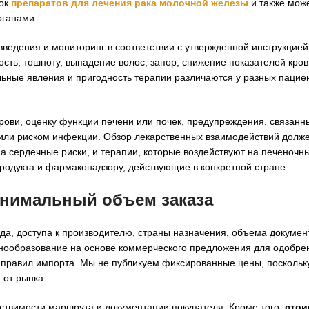
пок
препаратов для лечения рака молочной железы
и также може
рганами.
ведения и мониторинг в соответствии с утвержденной инструкцие
ть, тошноту, выпадение волос, запор, снижение показателей кров
ьные явления и пригодность терапии различаются у разных пацие
рови, оценку функции печени или почек, предупреждения, связанн
 или риском инфекции. Обзор лекарственных взаимодействий долже
а сердечные риски, и терапии, которые воздействуют на печеночн
одукта и фармаконадзору, действующие в конкретной стране.
инимальный объем заказа
да, доступа к производителю, страны назначения, объема докумен
ценообразование на основе коммерческого предложения для одобре
 правил импорта. Мы не публикуем фиксированные цены, поскольк
 от рынка.
ствимости маршрута и документации покупателя. Кроме того,
стои