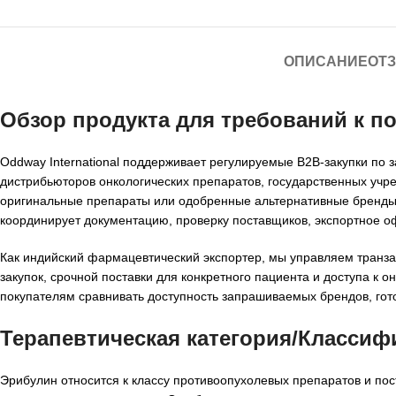
ОПИСАНИЕ
ОТЗ
Обзор продукта для требований к п
Oddway International поддерживает регулируемые B2B-закупки по
дистрибьюторов онкологических препаратов, государственных учр
оригинальные препараты или одобренные альтернативные бренды
координирует документацию, проверку поставщиков, экспортное о
Как индийский фармацевтический экспортер, мы управляем транз
закупок, срочной поставки для конкретного пациента и доступа к 
покупателям сравнивать доступность запрашиваемых брендов, гото
Терапевтическая категория/Классиф
Эрибулин относится к классу противоопухолевых препаратов и п