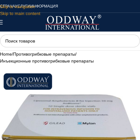
Skip to navigation
СТРАНА
УСЛУГИ
ИНФОРМАЦИЯ
Skip to main content
Home
/
Противогрибковые препараты
/
Инъекционные противогрибковые препараты