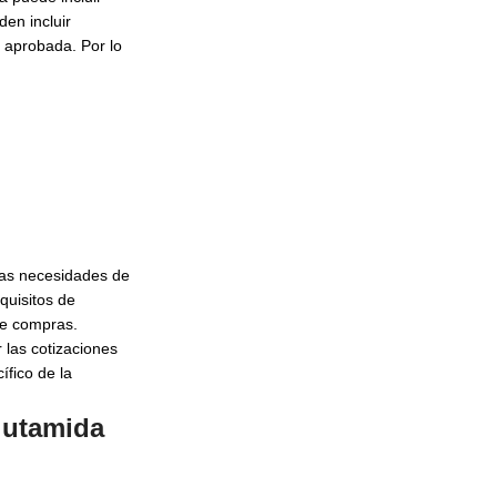
en incluir
n aprobada. Por lo
 las necesidades de
quisitos de
de compras.
 las cotizaciones
ífico de la
flutamida