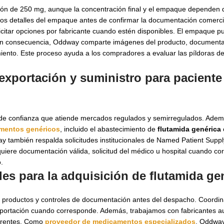
ón de 250 mg, aunque la concentración final y el empaque dependen d
 los detalles del empaque antes de confirmar la documentación comerci
itar opciones por fabricante cuando estén disponibles. El empaque p
. En consecuencia, Oddway comparte imágenes del producto, documentac
iento. Este proceso ayuda a los compradores a evaluar las píldoras de
exportación y suministro para pacient
 de confianza que atiende mercados regulados y semirregulados. Ade
mentos genéricos
, incluido el abastecimiento de
flutamida genérica
y también respalda solicitudes institucionales de Named Patient Supp
uiere documentación válida, solicitud del médico u hospital cuando co
.
les para la adquisición de
flutamida ge
de productos y controles de documentación antes del despacho. Coord
ortación cuando corresponde. Además, trabajamos con fabricantes au
parentes. Como
proveedor de medicamentos especializados
, Oddwa