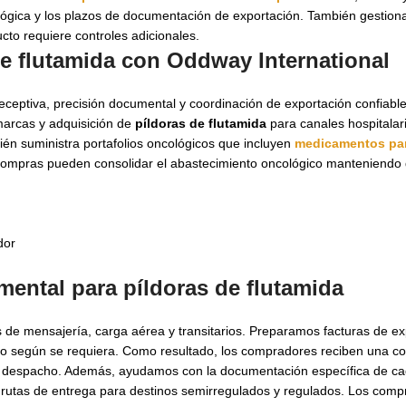
cológica y los plazos de documentación de exportación. También gestio
cto requiere controles adicionales.
e flutamida con Oddway International
ceptiva, precisión documental y coordinación de exportación confiabl
marcas y adquisición de
píldoras de flutamida
para canales hospitalar
ién suministra portafolios oncológicos que incluyen
medicamentos par
e compras pueden consolidar el abastecimiento oncológico manteniend
dor
umental para
píldoras de flutamida
s de mensajería, carga aérea y transitarios. Preparamos facturas de exp
o según se requiera. Como resultado, los compradores reciben una co
de despacho. Además, ayudamos con la documentación específica de ca
de rutas de entrega para destinos semirregulados y regulados. Los co