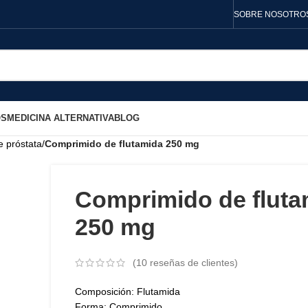
SOBRE NOSOTRO
OS
MEDICINA ALTERNATIVA
BLOG
e próstata
/
Comprimido de flutamida 250 mg
Comprimido de fluta
250 mg
(
10
reseñas de clientes)
Composición: Flutamida
Forma: Comprimido