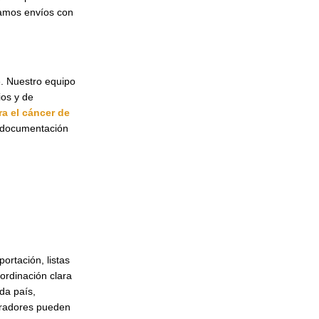
namos envíos con
e. Nuestro equipo
ios y de
a el cáncer de
o documentación
ortación, listas
ordinación clara
da país,
mpradores pueden