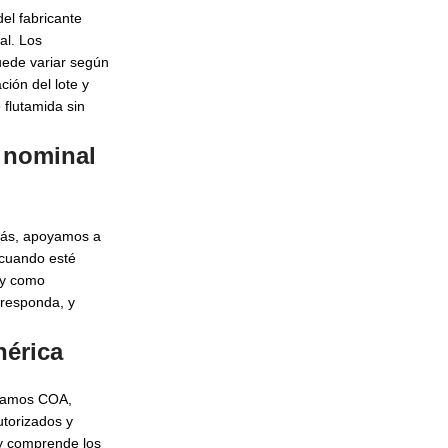
el fabricante
al. Los
uede variar según
ión del lote y
 flutamida sin
e nominal
más, apoyamos a
cuando esté
ly como
rresponda, y
nérica
inamos COA,
torizados y
y comprende los