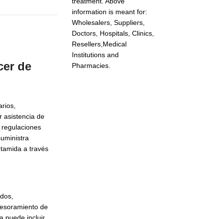
treatment. Above
information is meant for:
Wholesalers, Suppliers,
Doctors, Hospitals, Clinics,
Resellers,Medical
Institutions and
cer de
Pharmacies.
rios,
r asistencia de
 regulaciones
suministra
tamida a través
ados,
asesoramiento de
a puede incluir