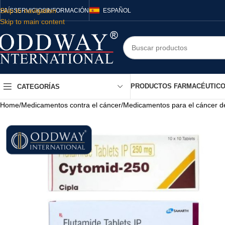
Skip to navigation
PAÍS
SERVICIOS
INFORMACIÓN
ESPAÑOL
Skip to main content
PRODUCTOS FARMACÉUTIC
CATEGORÍAS
Home
/
Medicamentos contra el cáncer
/
Medicamentos para el cáncer d