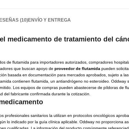
ESEÑAS (10)
ENVÍO Y ENTREGA
 el medicamento de tratamiento del cán
idos de flutamida para importadores autorizados, compradores hospitala
pradores que buscan apoyo de
proveedor de flutamida
pueden solicita
ación basada en documentación para mercados aprobados, sujeto a las
utamida contienen flutamida, un antiandrógeno no esteroideo. Oddway 
mitido. Los equipos de compras pueden abastecerse de píldoras de flu
d del fabricante confirmada durante la cotización.
l medicamento
os profesionales sanitarios la utilizan en protocolos oncológicos aprob
gún lo indicado por la guía clínica aplicable. Oddway no proporciona 
ones cualificadas. La información del producto comúnmente referenciad