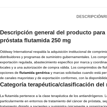
DESCRIPCIÓN
R
Descripción general del producto para
próstata
flutamida 250 mg
Oddway International respalda la adquisición institucional de comprim
distribuidores y programas de suministro gubernamentales. Los com
exportación regulada, abastecimiento específico por marca y coordin
locales y a una autorización de compra válida. Los comprimidos de fl
opciones de
flutamida genérica
y marcas solicitadas cuando está per
de canales mayoristas y de exportación conformes, con la disponibilida
Categoría terapéutica/clasificación de
La flutamida pertenece a la clase terapéutica de los antiandrógenos. L
particularmente en entornos de tratamiento del cáncer de próstata, se
tratamiento dirigido a pacientes y suministra únicamente a organizaci