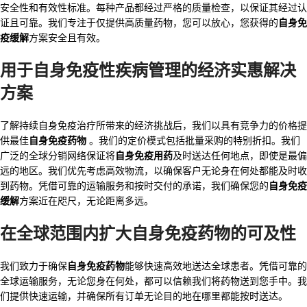
安全性和有效性标准。每种产品都经过严格的质量检查，以保证其经过认
证且可靠。我们专注于仅提供高质量药物，您可以放心，您获得的
自身免
疫缓解
方案安全且有效。
用于
自身免疫性疾病管理
的经济实惠解决
方案
了解持续自身免疫治疗所带来的经济挑战后，我们以具有竞争力的价格提
供最佳
自身免疫药物
。我们的定价模式包括批量采购的特别折扣。我们
广泛的全球分销网络保证将
自身免疫用药
及时送达任何地点，即使是最偏
远的地区。我们优先考虑高效物流，以确保客户无论身在何处都能及时收
到药物。凭借可靠的运输服务和按时交付的承诺，我们确保您的
自身免疫
缓解
方案近在咫尺，无论距离多远。
在全球范围内扩大
自身免疫药物
的可及性
我们致力于确保
自身免疫药物
能够快速高效地送达全球患者。凭借可靠的
全球运输服务，无论您身在何处，都可以信赖我们将药物送到您手中。我
们提供快速运输，并确保所有订单无论目的地在哪里都能按时送达。