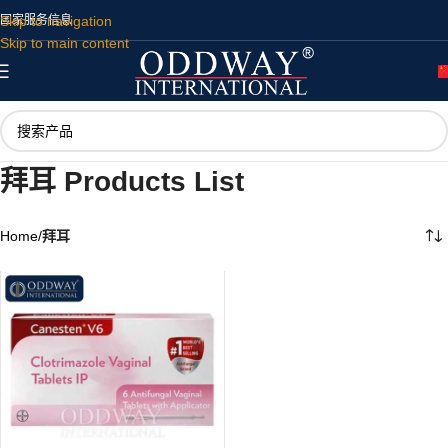
Skip to navigation
国家
服务
信息
Skip to main content
拜耳 Products List
Home
/
拜耳