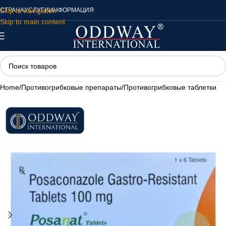
Skip to navigation
СТРАНА
УСЛУГИ
ИНФОРМАЦИЯ
Skip to main content
Home
/
Противогрибковые препараты
/
Противогрибковые таблетки