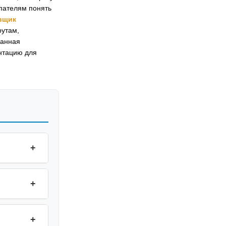
упателям понять
вщик
рутам,
ванная
нтацию для
+
+
+