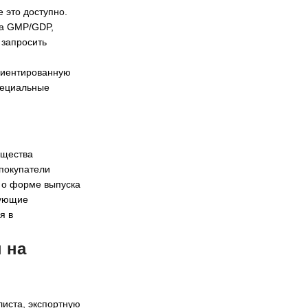
 это доступно.
на GMP/GDP,
 запросить
риентированную
пециальные
ущества
 покупатели
 о форме выпуска
вующие
я в
 на
листа, экспортную