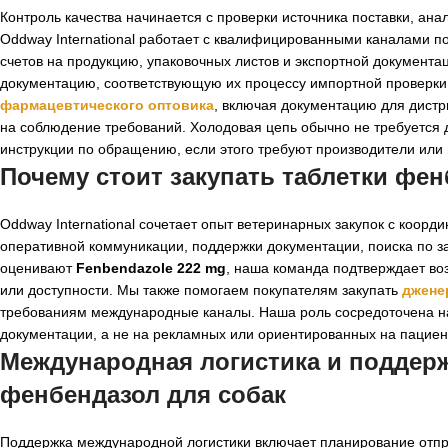
Контроль качества начинается с проверки источника поставки, анал
Oddway International работает с квалифицированными каналами 
счетов на продукцию, упаковочных листов и экспортной документа
документацию, соответствующую их процессу импортной проверки
фармацевтического оптовика
, включая документацию для дист
на соблюдение требований. Холодовая цепь обычно не требуется 
инструкции по обращению, если этого требуют производители или 
Почему стоит закупать таблетки фенб
Oddway International сочетает опыт ветеринарных закупок с коор
оперативной коммуникации, поддержки документации, поиска по з
оценивают
Fenbendazole 222 mg
, наша команда подтверждает во
или доступности. Мы также помогаем покупателям закупать
джене
требованиям международные каналы. Наша роль сосредоточена на т
документации, а не на рекламных или ориентированных на пациен
Международная логистика и поддерж
фенбендазол для собак
Поддержка международной логистики включает планирование отпра