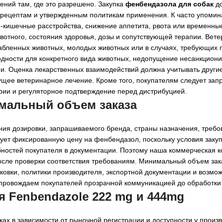
ений там, где это разрешено. Закупка
фенбендазола для собак
д
 рецептам и утвержденным политикам применения. К часто упоми
-кишечные расстройства, снижение аппетита, рвота или временны
ивотного, состояния здоровья, дозы и сопутствующей терапии. Вет
абленных животных, молодых животных или в случаях, требующих 
дности для конкретного вида животных, недопущение несанкцион
и. Оценка лекарственных взаимодействий должна учитывать други
щее ветеринарное лечение. Кроме того, покупателям следует зап
рии и регуляторное подтверждение перед дистрибуцией.
имальный объем заказа
ия дозировки, запрашиваемого бренда, страны назначения, требо
икует фиксированную цену на фенбендазол, поскольку условия заку
бностей покупателя в документации. Поэтому наша коммерческая 
сле проверки соответствия требованиям. Минимальный объем зак
аковки, политики производителя, экспортной документации и возмо
провождаем покупателей прозрачной коммуникацией до обработки 
я Fenbendazole 222 mg и 444mg
ах в зависимости от рыночной регистрации и доступности у произ