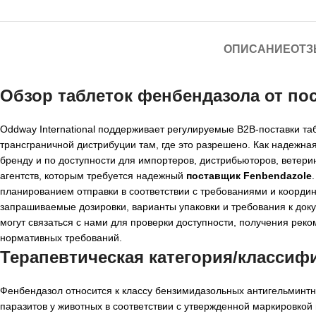
ОПИСАНИЕ
ОТЗ
Обзор таблеток фенбендазола от по
Oddway International поддерживает регулируемые B2B-поставки та
трансграничной дистрибуции там, где это разрешено. Как надежн
бренду и по доступности для импортеров, дистрибьюторов, ветер
агентств, которым требуется надежный
поставщик Fenbendazole
планированием отправки в соответствии с требованиями и коорди
запрашиваемые дозировки, варианты упаковки и требования к док
могут связаться с нами для проверки доступности, получения рек
нормативных требований.
Терапевтическая категория/классиф
Фенбендазол относится к классу бензимидазольных антигельминтн
паразитов у животных в соответствии с утвержденной маркировкой