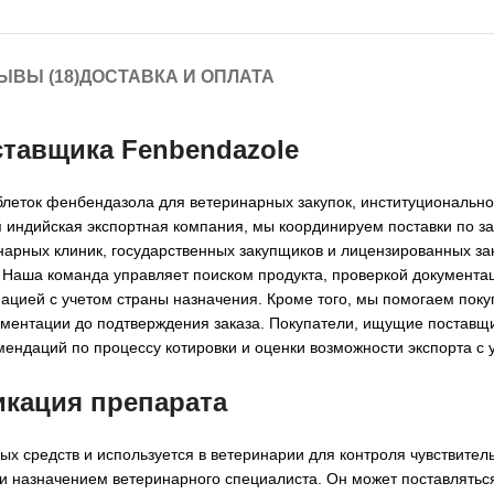
ЫВЫ (18)
ДОСТАВКА И ОПЛАТА
ставщика Fenbendazole
блеток фенбендазола для ветеринарных закупок, институционально
ая индийская экспортная компания, мы координируем поставки по 
инарных клиник, государственных закупщиков и лицензированных з
. Наша команда управляет поиском продукта, проверкой документа
нацией с учетом страны назначения. Кроме того, мы помогаем пок
ументации до подтверждения заказа. Покупатели, ищущие поставщ
омендаций по процессу котировки и оценки возможности экспорта с
икация препарата
ых средств и используется в ветеринарии для контроля чувствите
 и назначением ветеринарного специалиста. Он может поставляться