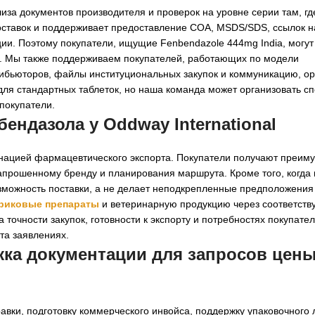
иза документов производителя и проверок на уровне серии там, где
поставок и поддерживает предоставление COA, MSDS/SDS, ссылок 
ции. Поэтому покупатели, ищущие Fenbendazole 444mg India, могут
. Мы также поддерживаем покупателей, работающих по модели
рибьюторов, файлы институциональных закупок и коммуникацию, о
для стандартных таблеток, но наша команда может организовать с
покупатели.
ендазола у Oddway International
динацией фармацевтического экспорта. Покупатели получают преим
апрошенному бренду и планирования маршрута. Кроме того, когда
зможность поставки, а не делает неподкрепленные предположения
риковые препараты
и ветеринарную продукцию через соответст
очности закупок, готовности к экспорту и потребностях покупател
та заявлениях.
ка документации для запросов цены
вки, подготовку коммерческого инвойса, поддержку упаковочного 