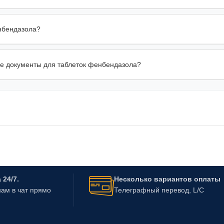
нбендазола?
ые документы для таблеток фенбендазола?
24/7.
Несколько вариантов оплаты
ам в чат прямо
Телеграфный перевод, L/C