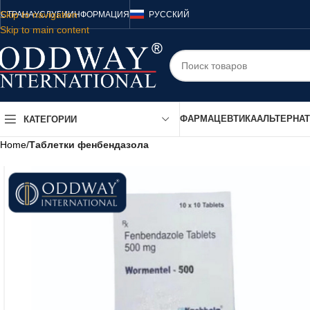
Skip to navigation
СТРАНА
УСЛУГИ
ИНФОРМАЦИЯ
РУССКИЙ
Skip to main content
ФАРМАЦЕВТИКА
АЛЬТЕРНА
КАТЕГОРИИ
Home
/
Таблетки фенбендазола