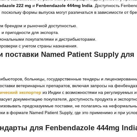
dazole 222 mg
и
Fenbendazole 444mg India
. Доступность Fenben
 поскольку формы выпуска могут различаться в зависимости от бр
ым брендом и рыночной доступностью.
и пригодности для экспорта.
циональными покупателями и дистрибьюторами.
проверки с учетом страны назначения.
 поставки Named Patient Supply для
трибьюторов, больницы, государственные тендеры и лицензированн
оставки ветеринарных препаратов, включая запросы на фенбендаз
ический экспортер
из Индии с возможностями на регулируемых и
асует документацию покупателя, доступность продукта и экспортн
анизовывать предсказуемые поставки, не полагаясь на неформальн
и в формате Named Patient Supply, где это применимо и при усло
ндарты для Fenbendazole 444mg Indi