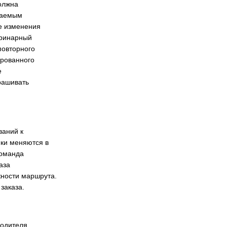
олжна
наемым
е изменения
еринарный
повторного
ированного
е
рашивать
ваний к
пки меняются в
команда
аза
жности маршрута.
заказа.
водителя.