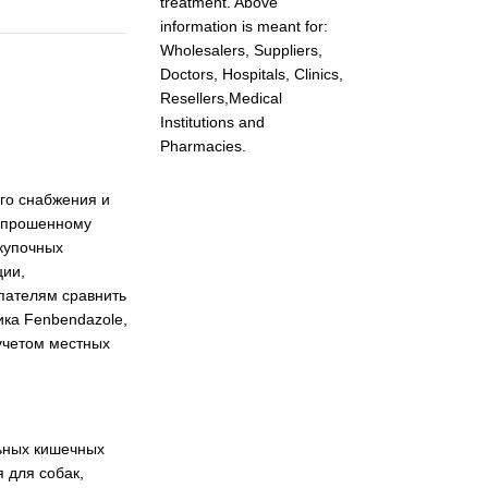
treatment. Above
information is meant for:
Wholesalers, Suppliers,
Doctors, Hospitals, Clinics,
Resellers,Medical
Institutions and
Pharmacies.
го снабжения и
запрошенному
акупочных
ции,
упателям сравнить
ика Fenbendazole,
 учетом местных
льных кишечных
 для собак,