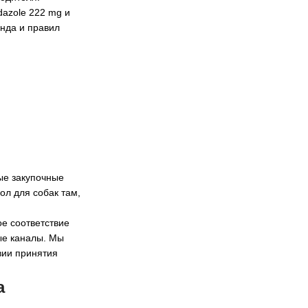
dazole 222 mg и
енда и правил
ые закупочные
ол для собак там,
ое соответствие
ые каналы. Мы
вии принятия
a