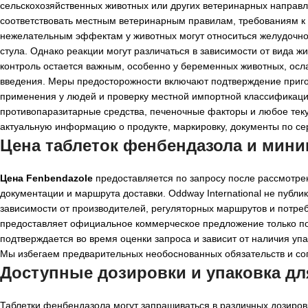
сельскохозяйственных животных или других ветеринарных направл
соответствовать местным ветеринарным правилам, требованиям к
нежелательным эффектам у животных могут относиться желудочно
стула. Однако реакции могут различаться в зависимости от вида ж
контроль остается важным, особенно у беременных животных, осл
введения. Меры предосторожности включают подтверждение приго
применения у людей и проверку местной импортной классификаци
противопаразитарные средства, печеночные факторы и любое теку
актуальную информацию о продукте, маркировку, документы по се
Цена таблеток фенбендазола и мин
Цена Fenbendazole
предоставляется по запросу после рассмотрен
документации и маршрута доставки. Oddway International не публ
зависимости от производителей, регуляторных маршрутов и потре
предоставляет официальное коммерческое предложение только по
подтверждается во время оценки запроса и зависит от наличия уп
Мы избегаем предварительных необоснованных обязательств и со
Доступные дозировки и упаковка дл
Таблетки фенбендазола могут запрашиваться в различных дозировк