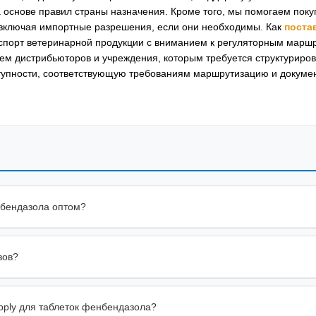
а основе правил страны назначения. Кроме того, мы помогаем пок
 включая импортные разрешения, если они необходимы. Как
поста
экспорт ветеринарной продукции с вниманием к регуляторным марш
ем дистрибьюторов и учреждения, которым требуется структуриро
тупности, соответствующую требованиям маршрутизацию и докуме
нбендазола оптом?
зов?
upply для таблеток фенбендазола?