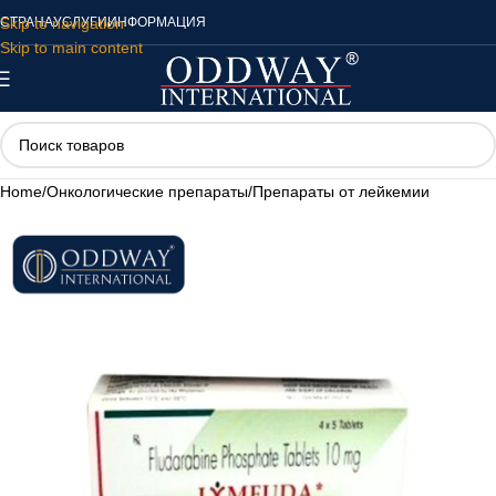
Skip to navigation
СТРАНА
УСЛУГИ
ИНФОРМАЦИЯ
Skip to main content
Home
/
Онкологические препараты
/
Препараты от лейкемии