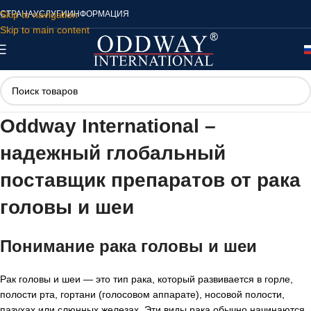
Skip to navigation
СТРАНА
УСЛУГИ
ИНФОРМАЦИЯ
Skip to main content
Oddway International –
надежный глобальный
поставщик препаратов от рака
головы и шеи
Понимание рака головы и шеи
Рак головы и шеи — это тип рака, который развивается в горле,
полости рта, гортани (голосовом аппарате), носовой полости,
пазухах или слюнных железах. Эти виды рака обычно начинаются