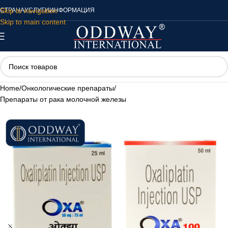
Skip to navigation
СТРАНА
УСЛУГИ
ИНФОРМАЦИЯ
Skip to main content
Home
/
Онкологические препараты
/
Препараты от рака молочной железы