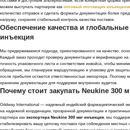
поставки и доступным альтернативам, если конкретная форма бре
можем выступать партнером как
оптовый поставщик инъекцион
количество отправок и сделать форматы документации более пре
нагрузку, сохраняя стабильный контроль качества поставок.
Обеспечение качества и глобальные
инъекция
Мы придерживаемся подхода, ориентированного на качество, осно
Каждый заказ проходит проверку документации и верификацию на 
точность упаковочного листа и соответствие инвойса, чтобы мини
обращение, мы планируем маршрутизацию и упаковку для защиты 
после прибытия остаются ответственностью импортера. Поэтому 
хранению документации для поддержки внутренних аудитов.
Почему стоит закупать Neukine 300 м
Oddway International — надежный индийский фармацевтический э
на надежной координации, прозрачной документации и практичных
партнера как
экспортера Neukine 300 мкг инъекция
, мы поддерж
стабилизировать вашу цепочку поставок при соблюдении местных
потребности больниц и дистрибьюторов, включая срочные запросы