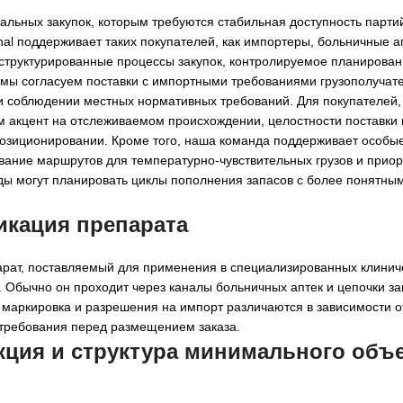
альных закупок, которым требуются стабильная доступность парти
onal поддерживает таких покупателей, как импортеры, больничные а
структурированные процессы закупок, контролируемое планировани
 мы согласуем поставки с импортными требованиями грузополучат
при соблюдении местных нормативных требований. Для покупателей
м акцент на отслеживаемом происхождении, целостности поставки 
озиционировании. Кроме того, наша команда поддерживает особые
вание маршрутов для температурно-чувствительных грузов и приор
нды могут планировать циклы пополнения запасов с более понятны
икация препарата
арат, поставляемый для применения в специализированных клинич
Обычно он проходит через каналы больничных аптек и цепочки за
 маркировка и разрешения на импорт различаются в зависимости о
 требования перед размещением заказа.
кция и структура минимального объе