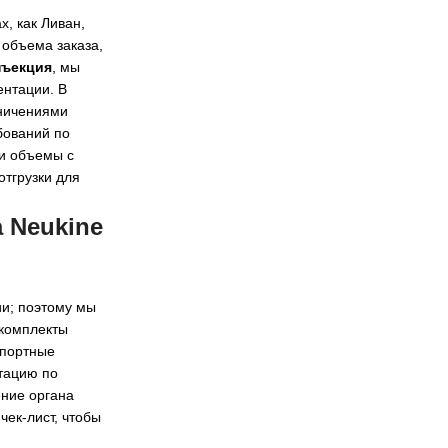
, как Ливан,
 объема заказа,
нъекция
, мы
ентации. В
аничениями
бований по
 и объемы с
отгрузки для
 Neukine
ии; поэтому мы
 комплекты
спортные
тацию по
ение органа
ек-лист, чтобы