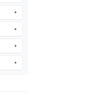
+
+
+
+