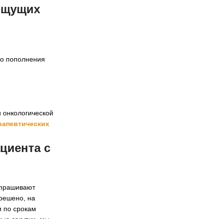
ищущих
го пополнения
 онкологической
рапевтических
циента с
запрашивают
зрешено, на
и по срокам