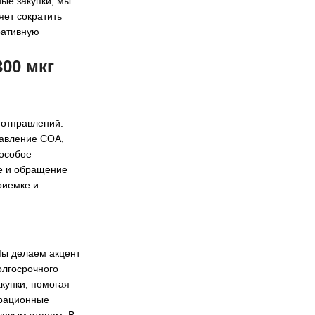
ые закупки, мы
яет сократить
ративную
00 мкг
 отправлений.
тавление COA,
 особое
е и обращение
риемке и
Мы делаем акцент
олгосрочного
купки, помогая
ерационные
чевым этапам. В