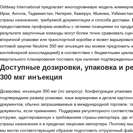
Oddway International предлагает многоуровневую модель коммерчес
Ирак, Ангола, Таджикистан, Нигерия, Камерун, Мьянма, Узбекиста
страны назначения, требуемой документации и способа доставки
предоставляем проформа-инвойсы с четкими позициями по продукт
результате закупочные команды могут более точно сравнивать сц
вторичной упаковки или транспортной коробки и может варьировать
оптовой закупке Neukine 300 мкг инъекция мы можем предложить 
контейнерной консолидацией) в соответствии с бюджетными циклам
квартального планирования поставок при наличии подтвержденных 
Доступные дозировки, упаковка и р
300 мкг инъекция
Дозировка: инъекция 300 мкг (по запросу). Конфигурации упаковки
подтверждаем размер упаковки, язык маркировки и детали картон
документов, обычно запрашиваемые в международной торговле, так
документы, если применимо. Поддержка регуляторного соответств
отгрузке, адаптированную к требованиям страны-импортера, где э
страны назначения и в пределах лицензии импортера. Поэтому мы
мы могли соответствующим образом подготовить отгрузочный фай