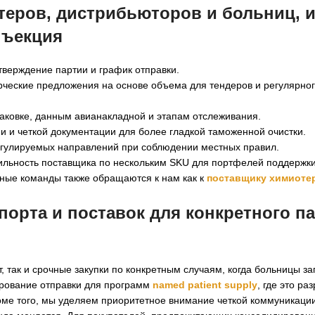
еров, дистрибьюторов и больниц, 
нъекция
тверждение партии и график отправки.
рческие предложения на основе объема для тендеров и регулярно
ковке, данным авианакладной и этапам отслеживания.
и и четкой документации для более гладкой таможенной очистки.
егулируемых направлений при соблюдении местных правил.
бильность поставщика по нескольким SKU для портфелей поддержки
чные команды также обращаются к нам как к
поставщику химиоте
орта и поставок для конкретного па
т, так и срочные закупки по конкретным случаям, когда больницы 
ирование отправки для программ
named patient supply
, где это ра
оме того, мы уделяем приоритетное внимание четкой коммуникаци