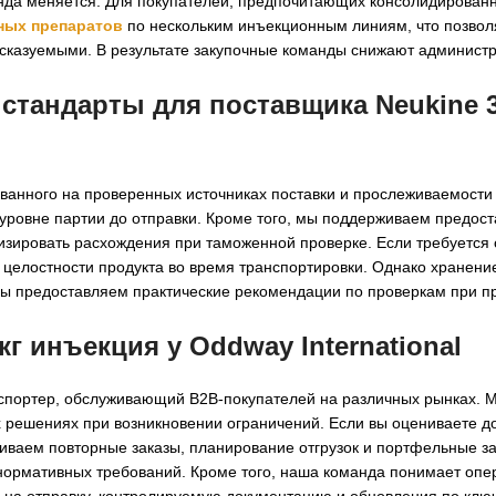
нда меняется. Для покупателей, предпочитающих консолидированн
ных препаратов
по нескольким инъекционным линиям, что позвол
дсказуемыми. В результате закупочные команды снижают админист
 стандарты для
поставщика Neukine 3
ванного на проверенных источниках поставки и прослеживаемости
уровне партии до отправки. Кроме того, мы поддерживаем предос
мизировать расхождения при таможенной проверке. Если требуется
целостности продукта во время транспортировки. Однако хранени
мы предоставляем практические рекомендации по проверкам при п
кг инъекция у Oddway International
кспортер, обслуживающий B2B-покупателей на различных рынках. 
 решениях при возникновении ограничений. Если вы оцениваете д
иваем повторные заказы, планирование отгрузок и портфельные за
 нормативных требований. Кроме того, наша команда понимает оп
 на отправку, контролируемую документацию и обновления по клю