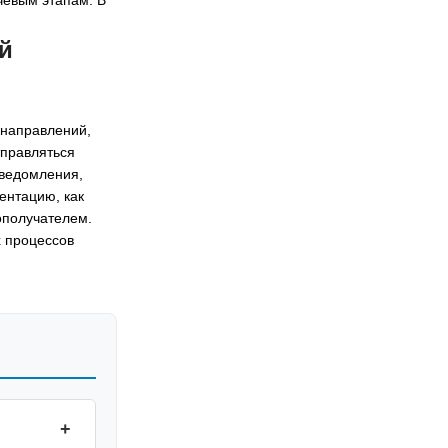
й
 направлений,
тправляться
уведомления,
ентацию, как
ополучателем.
х процессов
+