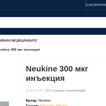
О НАС
ВОПРОС
ТИВНАЯ МЕДИЦИНА
БЛОГ
eukine 300 мкг инъекция
Neukine 300 мкг
инъекция
(
10
отзывов покупателей)
Бренд:
Neukine
Состав:
Filgrastim 300 мкг