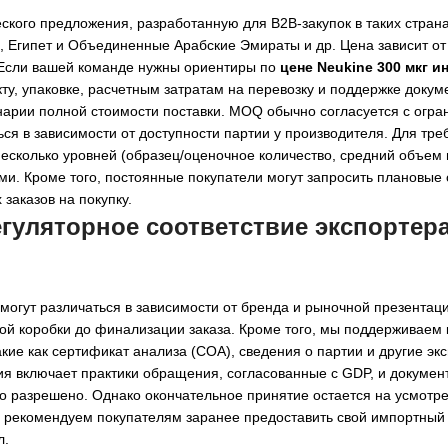
кого предложения, разработанную для B2B-закупок в таких странах
н, Египет и Объединенные Арабские Эмираты и др. Цена зависит от
. Если вашей команде нужны ориентиры по
цене Neukine 300 мкг и
у, упаковке, расчетным затратам на перевозку и поддержке докум
енарии полной стоимости поставки. MOQ обычно согласуется с огр
ся в зависимости от доступности партии у производителя. Для тре
несколько уровней (образец/оценочное количество, средний объем
и. Кроме того, постоянные покупатели могут запросить плановые 
заказов на покупку.
егуляторное соответствие
экспортера
 могут различаться в зависимости от бренда и рыночной презентац
ной коробки до финализации заказа. Кроме того, мы поддерживаем
ие как сертификат анализа (COA), сведения о партии и другие эк
ия включает практики обращения, согласованные с GDP, и докумен
то разрешено. Однако окончательное принятие остается на усмотр
 рекомендуем покупателям заранее предоставить свой импортный ч
л.