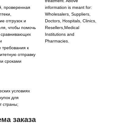
treatment. Above
й, проверенная
information is meant for:
птеки,
Wholesalers, Suppliers,
е отгрузок и
Doctors, Hospitals, Clinics,
еля, чтобы помочь
Resellers,Medical
, сравнивающих
Institutions and
и
Pharmacies.
 требования к
итетную отправку
ми сроками
еских условиях
купок для
т страны;
ма заказа