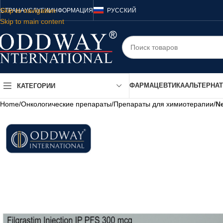
Skip to navigation
СТРАНА
УСЛУГИ
ИНФОРМАЦИЯ
РУССКИЙ
Skip to main content
ФАРМАЦЕВТИКА
АЛЬТЕРНА
КАТЕГОРИИ
Home
/
Онкологические препараты
/
Препараты для химиотерапии
/
N