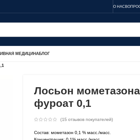
О НАС
ВОПРОС
ТИВНАЯ МЕДИЦИНА
БЛОГ
,1
Лосьон мометазона
фуроат 0,1
(
15
отзывов покупателей)
Состав: мометазон 0,1 % масс./масс.
Концентрация: 0,1% масс./масс.