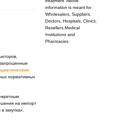
treatment. Above
information is meant for:
Wholesalers, Suppliers,
Doctors, Hospitals, Clinics,
Resellers,Medical
Institutions and
Pharmacies.
ьюторов,
ь запрошенные
цевтический
тных нормативных
онкретным
решения на импорт
в закупках,