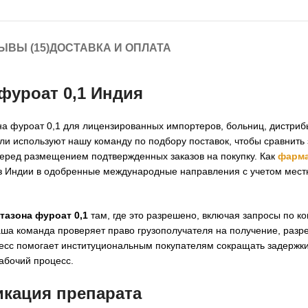
ЫВЫ (15)
ДОСТАВКА И ОПЛАТА
фуроат 0,1 Индия
на фуроат 0,1 для лицензированных импортеров, больниц, дистриб
ели используют нашу команду по подбору поставок, чтобы сравнит
перед размещением подтвержденных заказов на покупку. Как
фарма
з Индии в одобренные международные направления с учетом мес
тазона фуроат 0,1
там, где это разрешено, включая запросы по к
наша команда проверяет право грузополучателя на получение, раз
есс помогает институциональным покупателям сокращать задержки 
абочий процесс.
икация препарата