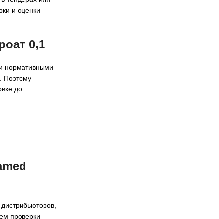
рки и оценки
оат 0,1
 и нормативными
. Поэтому
овке до
amed
 дистрибьюторов,
уем проверки