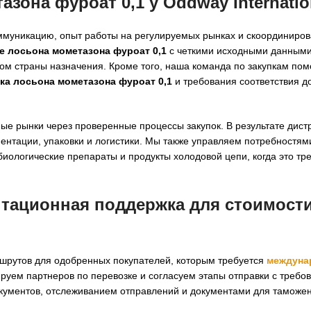
зона фуроат 0,1 у Oddway Internatio
муникацию, опыт работы на регулируемых рынках и скоординиро
е лосьона мометазона фуроат 0,1
с четкими исходными данными
м страны назначения. Кроме того, наша команда по закупкам пом
ка лосьона мометазона фуроат 0,1
и требования соответствия д
ые рынки через проверенные процессы закупок. В результате дис
ентации, упаковки и логистики. Мы также управляем потребностям
иологические препараты и продукты холодовой цепи, когда это тр
нтационная поддержка для
стоимост
шрутов для одобренных покупателей, которым требуется
междуна
руем партнеров по перевозке и согласуем этапы отправки с требо
окументов, отслеживанием отправлений и документами для таможе