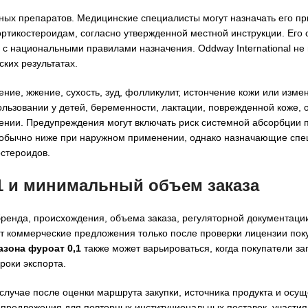
ных препаратов. Медицинские специалисты могут назначать его пр
ортикостероидам, согласно утвержденной местной инструкции. Его 
 с национальными правилами назначения. Oddway International не
ких результатах.
е, жжение, сухость, зуд, фолликулит, истончение кожи или изме
льзовании у детей, беременности, лактации, поврежденной коже, 
ении. Предупреждения могут включать риск системной абсорбции 
 обычно ниже при наружном применении, однако назначающие сп
стероидов.
1 и минимальный объем заказа
ренда, происхождения, объема заказа, регуляторной документаци
т коммерческие предложения только после проверки лицензии пок
зона фуроат 0,1
также может варьироваться, когда покупатели з
роки экспорта.
лучае после оценки маршрута закупки, источника продукта и осу
е предложения для повторных институциональных поставок, участия