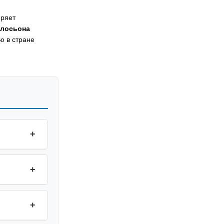
еряет
 лосьона
ю в стране
+
+
+