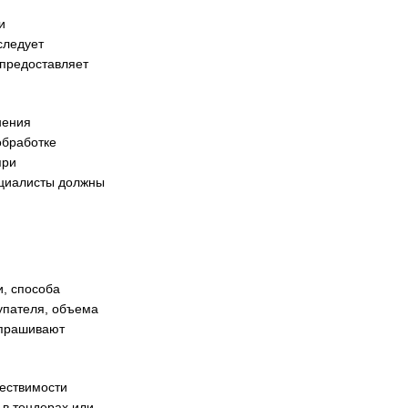
и
следует
 предоставляет
нения
обработке
при
ециалисты должны
и, способа
упателя, объема
апрашивают
ществимости
 в тендерах или