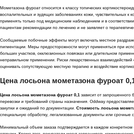
Мометазона фуроат относится к классу топических кортикостероид
воспалительных и зудящих заболеваниях кожи, чувствительных к к
применять только под медицинским наблюдением и в соответствии
пациентам рекомендации по лечению и не заявляет о терапевтичес
Сообщаемые побочные эффекты могут включать местное раздражени
пигментации. Меры предосторожности могут применяться при испо
больших участков, окклюзионных повязках или длительном примен
неправильном применении. Риски лекарственных взаимодействий
оценивать сопутствующую местную терапию и воздействие кортико
Цена лосьона мометазона фуроат 0,
Цена лосьона мометазона фуроат 0,1
зависит от запрошенного б
перевозки и требований страны назначения. Oddway предоставляе
закупки и ожиданий по документации.
Стоимость лосьона момета
специальную обработку, легализованные документы или срочные с
Минимальный объем заказа подтверждается в каждом конкретном с
отгрузки. Кроме того, покупатели могут запрашивать коммерчески