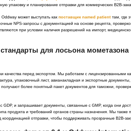
ую упаковку и планирование отправки для коммерческих B2B-зака
, Oddway может выступать как
поставщик named patient
там, где 
очные NPS-запросы с документацией на основе рецепта, проверко
твляются при условии наличия разрешений на импорт, медицинско
 стандарты для
лосьона мометазона
рки качества перед экспортом. Мы работаем с лицензированными к
ктура, упаковочный лист, авианакладная и экспортные документы,
ли получают более понятный пакет документов для таможни, провер
 GDP, и запрашивает документы, связанные с GMP, когда они дост
типа продукта и требований органов страны назначения. Мы также
д координацией отправки, чтобы поддерживать прозрачные B2B-зак