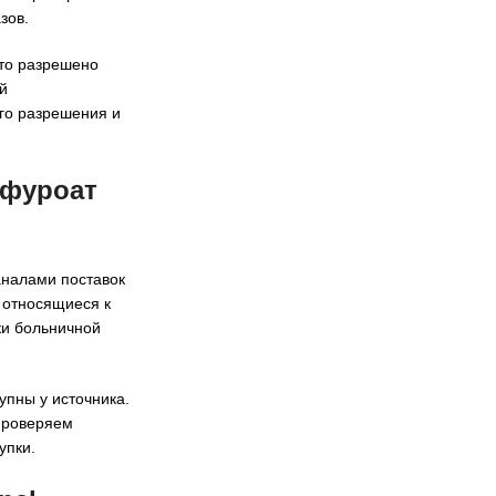
зов.
это разрешено
й
го разрешения и
 фуроат
аналами поставок
 относящиеся к
ки больничной
упны у источника.
 проверяем
упки.