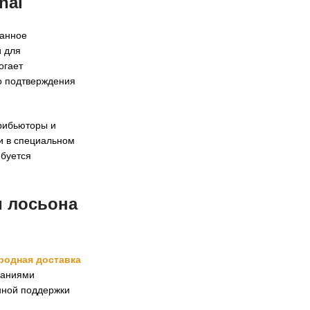
nal
ванное
 для
огает
о подтверждения
трибьюторы и
и в специальном
ебуется
и лосьона
родная доставка
ваниями
нной поддержки