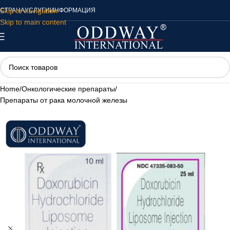
Skip to navigation
СТРАНА
УСЛУГИ
ИНФОРМАЦИЯ
Skip to main content
Home
/
Онкологические препараты
/
Препараты от рака молочной железы