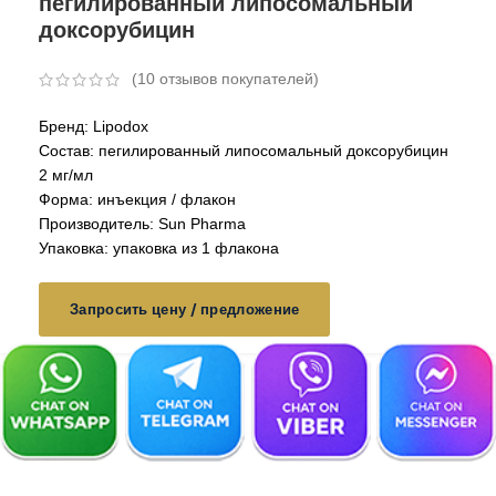
пегилированный липосомальный
доксорубицин
(
10
отзывов покупателей)
Бренд: Lipodox
Состав: пегилированный липосомальный доксорубицин
2 мг/мл
Форма: инъекция / флакон
Производитель: Sun Pharma
Упаковка: упаковка из 1 флакона
Запросить цену / предложение