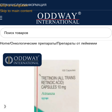
Skip to navigation
СТРАНА
УСЛУГИ
ИНФОРМАЦИЯ
Skip to main content
Home
/
Онкологические препараты
/
Препараты от лейкемии