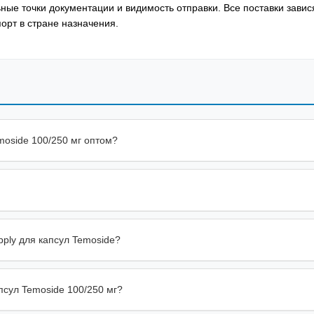
ые точки документации и видимость отправки. Все поставки завися
орт в стране назначения.
moside 100/250 мг оптом?
pply для капсул Temoside?
псул Temoside 100/250 мг?