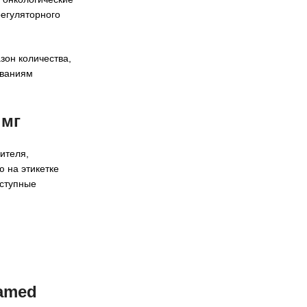
регуляторного
зон количества,
ованиям
 мг
ителя,
 на этикетке
оступные
amed