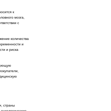
осится к
ловного мозга,
тветствии с
ижение количества
беременности и
сти и риска
твующую
покупатели,
едицинскую
и, страны
у онкологические