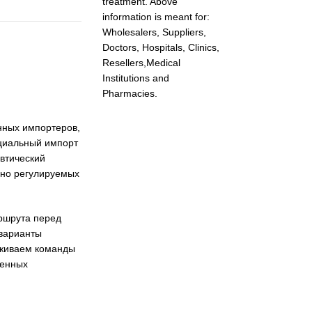
treatment. Above
information is meant for:
Wholesalers, Suppliers,
Doctors, Hospitals, Clinics,
Resellers,Medical
Institutions and
Pharmacies.
нных импортеров,
ециальный импорт
втический
чно регулируемых
ршрута перед
варианты
рживаем команды
денных