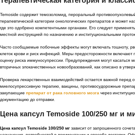
Терапевтическая категория и класс
Temoside содержит темозоломид, пероральный противоопухолевый
терапевтической категории онкологических препаратов и может на
где это одобрено компетентными органами. Его следует применят
местной инструкцией по назначению и институциональными прото
Часто сообщаемые побочные эффекты могут включать тошноту, рво
клеток крови и риск инфекций. Меры предосторожности включают 
оценку риска иммуносупрессии. Предупреждения могут касаться м
вторичных злокачественных новообразований, как описано в утвер
Проверка лекарственных взаимодействий остается важной перед 
миелосупрессивную терапию, вакцины, противосудорожные препар
закупающие
препарат от рака головного мозга
через институци
документацию до отправки.
Цена капсул Temoside 100/250 мг и 
Цена капсул Temoside 100/250 мг
зависит от запрошенного сочета
назначения, потребностей в документации и способа доставки. Odd