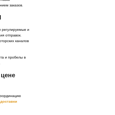
нием заказов.
l
м регулируемые и
ия отправок.
юторских каналов
та и пробелы в
.
о
цене
координацию
 доставки