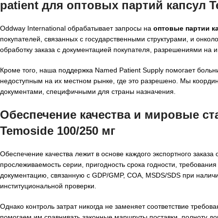
patient для
оптовых партий капсул Te
Oddway International обрабатывает запросы на
оптовые партии ка
покупателей, связанных с государственными структурами, и онкол
обработку заказа с документацией покупателя, разрешениями на 
Кроме того, наша поддержка Named Patient Supply помогает боль
недоступным на их местном рынке, где это разрешено. Мы коорд
документами, специфичными для страны назначения.
Обеспечение качества и мировые с
Temoside 100/250 мг
Обеспечение качества лежит в основе каждого экспортного заказа
прослеживаемость серии, пригодность срока годности, требовани
документацию, связанную с GDP/GMP, COA, MSDS/SDS при наличии
институциональной проверки.
Однако контроль затрат никогда не заменяет соответствие требов
помогаем им сравнивать законные маршруты поставки, полноту до