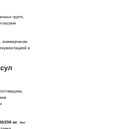
ичных групп,
огласуем
м, коммерчески
документацией и
псул
поставщика,
ваем
и
0/250 мг
, мы
ставка