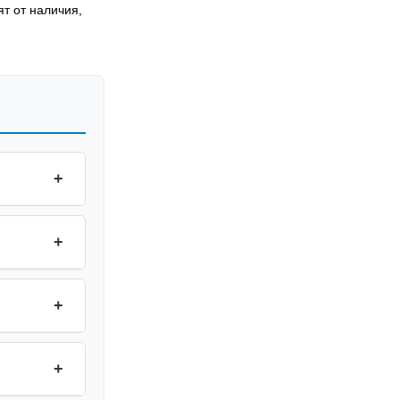
т от наличия,
+
+
+
+