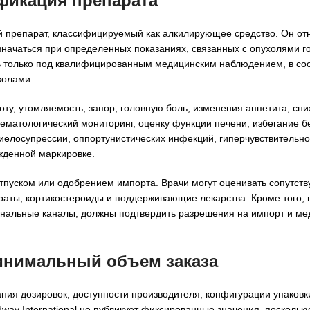
ификация препарата
 препарат, классифицируемый как алкилирующее средство. Он отн
значаться при определенных показаниях, связанных с опухолями го
ь только под квалифицированным медицинским наблюдением, в соо
колами.
ту, утомляемость, запор, головную боль, изменения аппетита, сн
гематологический мониторинг, оценку функции печени, избегание 
иелосупрессии, оппортунистических инфекций, гиперчувствительно
жденной маркировке.
отпуском или одобрением импорта. Врачи могут оценивать сопутс
аты, кортикостероиды и поддерживающие лекарства. Кроме того, 
ональные каналы, должны подтвердить разрешения на импорт и м
минимальный объем заказа
ния дозировок, доступности производителя, конфигурации упаковк
way International не публикует фиксированные значения, поскольк