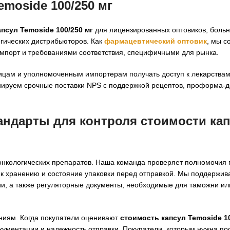
moside 100/250 мг
псул Temoside 100/250 мг
для лицензированных оптовиков, больн
огических дистрибьюторов. Как
фармацевтический оптовик
, мы с
импорт и требованиями соответствия, специфичными для рынка.
ницам и уполномоченным импортерам получать доступ к лекарства
инируем срочные поставки NPS с поддержкой рецептов, проформа-
тандарты для контроля
стоимости ка
 онкологических препаратов. Наша команда проверяет полномочия 
я к хранению и состояние упаковки перед отправкой. Мы поддержи
, а также регуляторные документы, необходимые для таможни ил
аниям. Когда покупатели оценивают
стоимость капсул Temoside 10
кументации и надежность отправки. Покупатели, которым нужна по