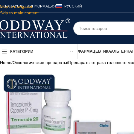
Skip to navigation
СТРАНА
УСЛУГИ
ИНФОРМАЦИЯ
РУССКИЙ
Skip to main content
ФАРМАЦЕВТИКА
АЛЬТЕРНА
КАТЕГОРИИ
Home
/
Онкологические препараты
/
Препараты от рака головного мо