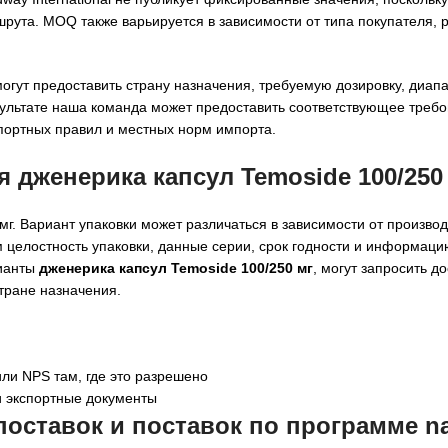
шрута. MOQ также варьируется в зависимости от типа покупателя, 
гут предоставить страну назначения, требуемую дозировку, диапа
зультате наша команда может предоставить соответствующее треб
портных правил и местных норм импорта.
ля
дженерика капсул Temoside 100/250
мг. Вариант упаковки может различаться в зависимости от производ
целостность упаковки, данные серии, срок годности и информацию
рианты
дженерика капсул Temoside 100/250 мг
, могут запросить д
тране назначения.
или NPS там, где это разрешено
и экспортные документы
оставок и поставок по программе n