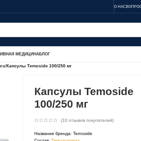
О НАС
ВОПРОС
ТИВНАЯ МЕДИЦИНА
БЛОГ
зга
/
Капсулы Temoside 100/250 мг
Капсулы Temoside
100/250 мг
(
10
отзывов покупателей)
Название бренда: Temoside
Состав:
Темозоломид