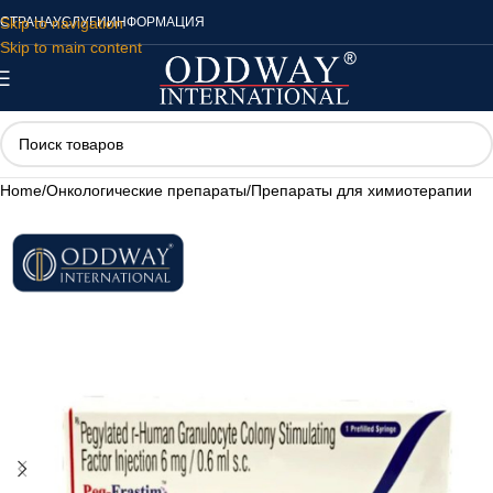
Skip to navigation
СТРАНА
УСЛУГИ
ИНФОРМАЦИЯ
Skip to main content
Home
/
Онкологические препараты
/
Препараты для химиотерапии