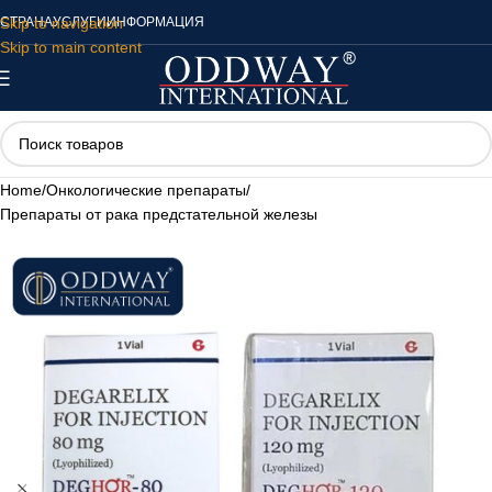
Skip to navigation
СТРАНА
УСЛУГИ
ИНФОРМАЦИЯ
Skip to main content
Home
/
Онкологические препараты
/
Препараты от рака предстательной железы