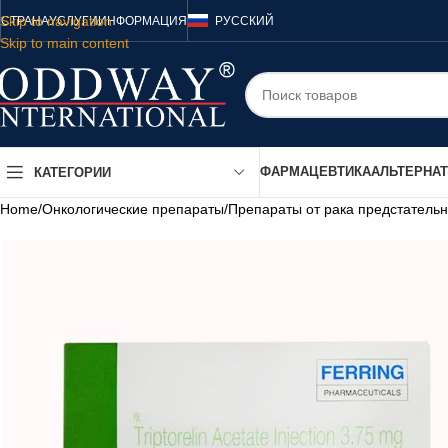
Skip to navigation
СТРАНА
УСЛУГИ
ИНФОРМАЦИЯ
РУССКИЙ
Skip to main content
ФАРМАЦЕВТИКА
АЛЬТЕРНА
КАТЕГОРИИ
Home
/
Онкологические препараты
/
Препараты от рака предстатель