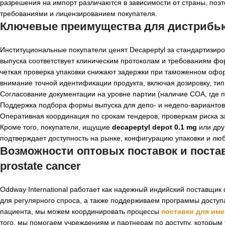
разрешения на импорт различаются в зависимости от страны, поэ
требованиями и лицензированием покупателя.
Ключевые преимущества для дистрибь
Институциональные покупатели ценят Decapeptyl за стандартизир
выпуска соответствует клиническим протоколам и требованиям фо
четкая проверка упаковки снижают задержки при таможенном офо
внимание точной идентификации продукта, включая дозировку, ти
Согласование документации на уровне партии (наличие COA, где
Поддержка подбора формы выпуска для депо- и недепо-вариантов
Оперативная координация по срокам тендеров, проверкам риска з
Кроме того, покупатели, ищущие
decapeptyl depot 0.1 mg
или дру
подтверждает доступность на рынке, конфигурацию упаковки и лю
Возможности оптовых поставок и поста
prostate cancer
Oddway International работает как надежный индийский поставщи
для регулярного спроса, а также поддерживаем программы доступа
пациента, мы можем координировать процессы
поставки для име
того, мы помогаем учреждениям и партнерам по доступу, которым