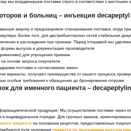
тому мы координируем поставки строго в соответствии с местными
юторов и больниц –
инъекция decapeptyl
ованную закупку и предсказуемое планирование поставок, когда п
рмуляра. Более того, для дистрибьюторских сетей стабильная док
рмлении и расхождения при приемке. Перед отправкой мы уделяе
п формы выпуска и документацию производителя.
 применимо) для упрощения приемки
 на основе запроса покупателя
адержек поставки и согласованию замен
гие варианты, получают преимущества от нашего процесса провер
бые особые требования к обращению до бронирования отгрузки.
вок для именного пациента –
decapeptylin
к фармацевтической продукции. Мы осуществляем поставки через о
 в индивидуальном порядке. Для срочных заказов, ориентированны
нного пациента
на основании рецептов, предоставленных покупа
 требуются пути получения
лекарств по программам доступа па