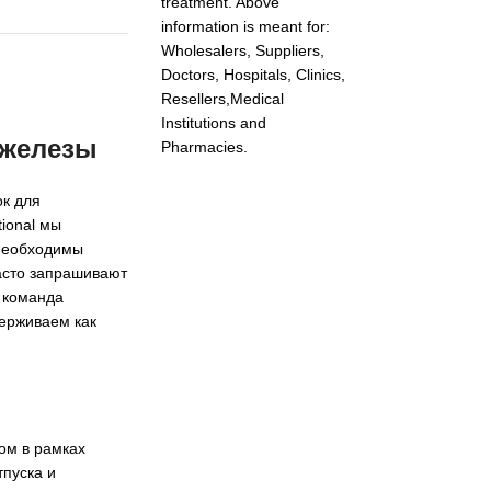
treatment. Above
information is meant for:
Wholesalers, Suppliers,
Doctors, Hospitals, Clinics,
Resellers,Medical
Institutions and
 железы
Pharmacies.
ок для
ional мы
 необходимы
часто запрашивают
 команда
держиваем как
ом в рамках
тпуска и