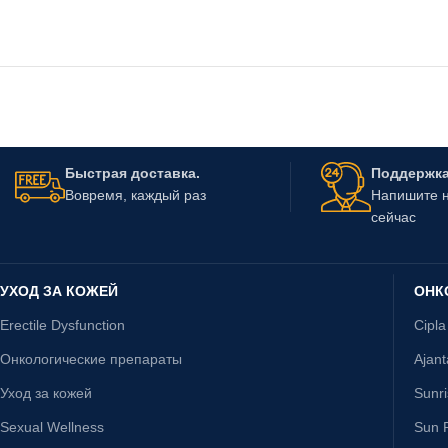
Быстрая доставка.
Поддержка 
Вовремя, каждый раз
Напишите н
сейчас
УХОД ЗА КОЖЕЙ
ОНК
Erectile Dysfunction
Cipla
Онкологические препараты
Ajan
Уход за кожей
Sunr
Sexual Wellness
Sun P