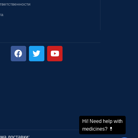
ответственности
та
ма доставки: