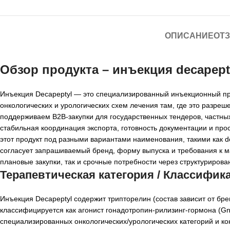
ОПИСАНИЕ
ОТЗ
Обзор продукта –
инъекция decapept
Инъекция Decapeptyl — это специализированный инъекционный пр
онкологических и урологических схем лечения там, где это разреш
поддерживаем B2B-закупки для государственных тендеров, частн
стабильная координация экспорта, готовность документации и пр
этот продукт под разными вариантами наименования, такими как dec
согласует запрашиваемый бренд, форму выпуска и требования к м
плановые закупки, так и срочные потребности через структурирова
Терапевтическая категория / Классифик
Инъекция Decapeptyl содержит трипторелин (состав зависит от бре
классифицируется как агонист гонадотропин-рилизинг-гормона (Gn
специализированных онкологических/урологических категорий и к