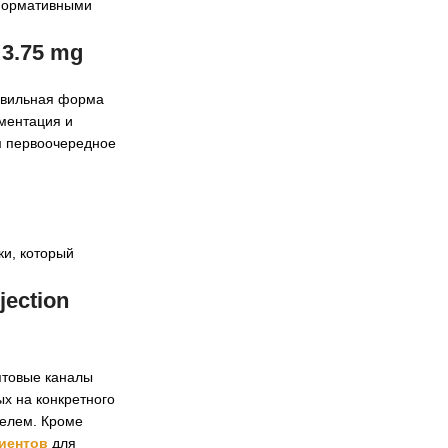
 нормативными
 3.75 mg
равильная форма
ументация и
м первоочередное
ки, который
jection
птовые каналы
х на конкретного
телем. Кроме
циентов
для