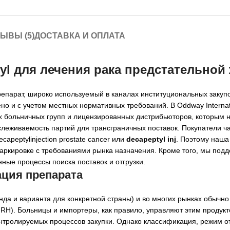
ЫВЫ (5)
ДОСТАВКА И ОПЛАТА
yl для лечения рака предстательной
епарат, широко используемый в каналах институциональных закуп
ено и с учетом местных нормативных требований. В Oddway Internat
ых больничных групп и лицензированных дистрибьюторов, которым
ослеживаемость партий для трансграничных поставок. Покупатели 
apeptylinjection prostate cancer или
decapeptyl inj
. Поэтому наша
аркировке с требованиями рынка назначения. Кроме того, мы под
нные процессы поиска поставок и отгрузки.
ация препарата
нда и варианта для конкретной страны) и во многих рынках обычно
RH). Больницы и импортеры, как правило, управляют этим продукт
онтролируемых процессов закупки. Однако классификация, режим о