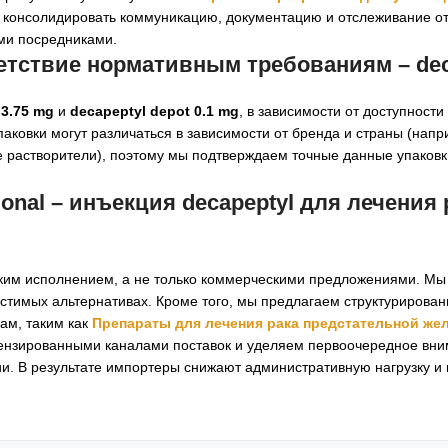
т консолидировать коммуникацию, документацию и отслеживание о
ими посредниками.
ветствие нормативным требованиям –
dec
3.75 mg
и
decapeptyl depot 0.1 mg
, в зависимости от доступности
паковки могут различаться в зависимости от бренда и страны (нап
растворители), поэтому мы подтверждаем точные данные упаковк
ional –
инъекция decapeptyl для лечения 
ским исполнением, а не только коммерческими предложениями. Мы
устимых альтернативах. Кроме того, мы предлагаем структурирова
ам, таким как
Препараты для лечения рака предстательной же
цензированными каналами поставок и уделяем первоочередное вни
ии. В результате импортеры снижают административную нагрузку 