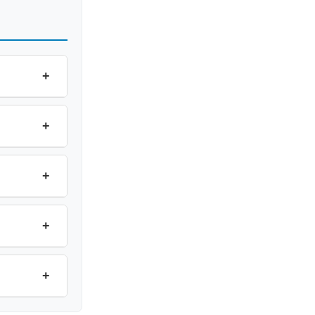
+
+
+
+
+