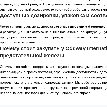
труднодоступных брендов. В результате закупочные команды могу
единый экспортный отдел, вместо того чтобы работать с нескольк
Доступные дозировки, упаковка и соот
Часто запрашиваемые дозировки включают
инъекцию decapeptyl 
и регистрационного статуса на рынке назначения. Конфигурации у
предварительно заполненный шприц, депо-форматы и включенные 
проформы и отправки.
Почему стоит закупать у Oddway Internat
предстательной железы
Oddway International поддерживает закупочные команды практиче
информируем о сроках поставки, ограничениях доступности и доп
онкологических портфелей, включая доступ к категорийным раздел
помочь покупателям консолидировать закупки. Мы работаем с ли
документации, прозрачности отгрузки и своевременной координац
непрерывность поставок для институционального спроса.