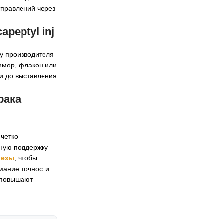
тправлений через
apeptyl inj
 у производителя
ример, флакон или
и до выставления
рака
 четко
нную поддержку
лезы
, чтобы
мание точности
и повышают