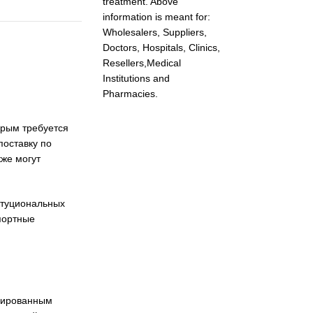
treatment. Above
information is meant for:
Wholesalers, Suppliers,
Doctors, Hospitals, Clinics,
Resellers,Medical
Institutions and
Pharmacies.
орым требуется
поставку по
кже могут
итуциональных
портные
ицированным