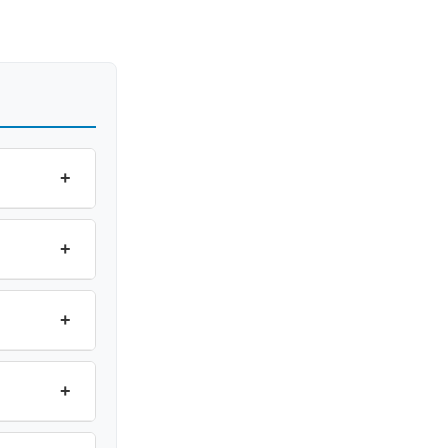
+
+
+
+