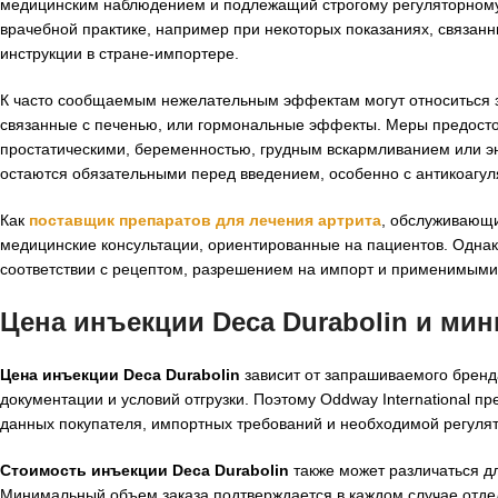
медицинским наблюдением и подлежащий строгому регуляторному 
врачебной практике, например при некоторых показаниях, связанн
инструкции в стране-импортере.
К часто сообщаемым нежелательным эффектам могут относиться за
связанные с печенью, или гормональные эффекты. Меры предост
простатическими, беременностью, грудным вскармливанием или э
остаются обязательными перед введением, особенно с антикоагу
Как
поставщик препаратов для лечения артрита
, обслуживающи
медицинские консультации, ориентированные на пациентов. Одна
соответствии с рецептом, разрешением на импорт и применимым
Цена инъекции Deca Durabolin и ми
Цена инъекции Deca Durabolin
зависит от запрашиваемого бренда
документации и условий отгрузки. Поэтому Oddway International 
данных покупателя, импортных требований и необходимой регуля
Стоимость инъекции Deca Durabolin
также может различаться дл
Минимальный объем заказа подтверждается в каждом случае отдель