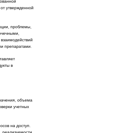
рованной
 от утвержденной
кции, проблемы,
очечными,
 взаимодействий
ми препаратами.
тавляет
укты в
значения, объема
оверки учетных
осов на доступ.
, реализуемости