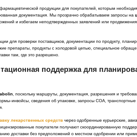
м фармацевтической продукции для покупателей, которым необход
ированная документация. Мы прозрачно обрабатываем запросы на
жений и избегаем неподтвержденных заявлений или продвижения
ции для проверки поставщиков, документации по продукту, планир
кие препараты, продукты с холодовой цепью, специальное обраще
вки там, где это разрешено.
нтационная поддержка для планиров
abolin
, поскольку маршруты, документация, разрешения и требов
формы-инвойсы, сведения об упаковке, запросы COA, транспортные
я.
авку лекарственных средств
через одобренные курьерские, авиа
е лицензированные покупатели получают скоординированную поддер
анию доставки без предположений о местном одобрении или прим