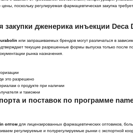
 цены, поскольку регулируемая фармацевтическая закупка требуе
 закупки дженерика инъекции Deca D
urabolin
или запрашиваемых брендов могут различаться в зависим
 подтверждает текущие разрешенные формы выпуска только после п
документации рынка назначения.
торизации
де это разрешено
риалам о продукте при наличии
олучателя и таможни
орта и поставок по программе named
in оптом
для лицензированных фармацевтических оптовиков, боль
живаем регулируемые и полурегулируемые рынки с экспортной коо