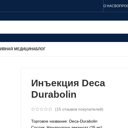
О НАС
ВОПРОС
ТИВНАЯ МЕДИЦИНА
БЛОГ
Инъекция Deca
Durabolin
(
15
отзывов покупателей)
Торговое название: Deca-Durabolin
Состав: Нандролона деканоат (25 мг)