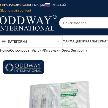
Skip to navigation
СТРАНА
УСЛУГИ
ИНФОРМАЦИЯ
РУССКИЙ
Skip to main content
ФАРМАЦЕВТИКА
АЛЬТЕРНА
КАТЕГОРИИ
Home
/
Остеопороз - Артрит
/
Инъекция Deca Durabolin