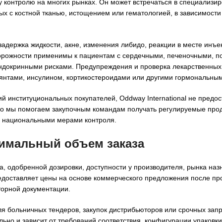
контролю на многих рынках. Он может встречаться в специализи
ых с костной тканью, истощением или гематологией, в зависимости
держка жидкости, акне, изменения либидо, реакции в месте инъе
орожности применимы к пациентам с сердечными, печеночными, п
ндокринными рисками. Предупреждения и проверка лекарственных
лянтами, инсулином, кортикостероидами или другими гормональны
й институциональных покупателей, Oddway International не предос
ко мы помогаем закупочным командам получать регулируемые прод
и национальными мерами контроля.
нимальный объем заказа
, одобренной дозировки, доступности у производителя, рынка на
предоставляет цены на основе коммерческого предложения после пр
торной документации.
я больничных тендеров, закупок дистрибьюторов или срочных запр
но и зависит от требований соответствия, конфигурации упаковки