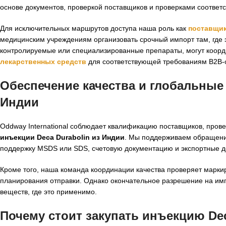
основе документов, проверкой поставщиков и проверками соответ
Для исключительных маршрутов доступа наша роль как
поставщик
медицинским учреждениям организовать срочный импорт там, где 
контролируемые или специализированные препараты, могут коорди
лекарственных средств
для соответствующей требованиям B2B-
Обеспечение качества и глобальные 
Индии
Oddway International соблюдает квалификацию поставщиков, провер
инъекции Deca Durabolin из Индии
. Мы поддерживаем обращение
поддержку MSDS или SDS, счетовую документацию и экспортные до
Кроме того, наша команда координации качества проверяет маркир
планирования отправки. Однако окончательное разрешение на импо
веществ, где это применимо.
Почему стоит закупать инъекцию Deca