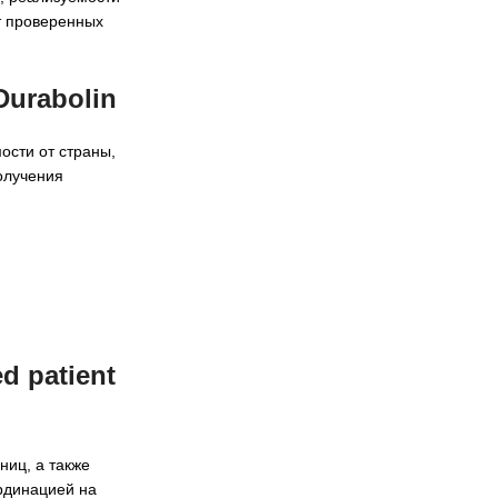
т проверенных
urabolin
ости от страны,
олучения
 patient
ниц, а также
рдинацией на