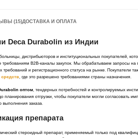
ЫВЫ (15)
ДОСТАВКА И ОПЛАТА
и Deca Durabolin из Индии
 больницы, дистрибьюторов и институциональных покупателей, кот
ие требованиям B2B-каналы закупок. Мы обрабатываем запросы на 
 требований и регистрационного статуса на рынке. Покупатели та
 средств
, где это разрешено требованиями страны назначения.
urabolin оптом
, тендерных потребностей и контролируемых инст
до планирования отгрузки, чтобы покупатели могли согласовать им
о выполнения заказа.
икация препарата
олический стероидный препарат, применяемый только под квалиф