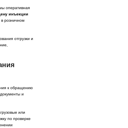
имы оперативная
цену инъекции
 в розничном
ования отгрузки и
ние,
ания
ания к обращению
 документы и
грузовые или
жку по проверке
енении