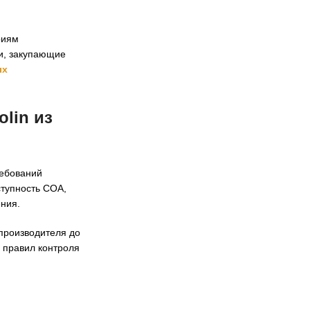
риям
ли, закупающие
ых
lin из
ребований
ступность COA,
ения.
 производителя до
 правил контроля