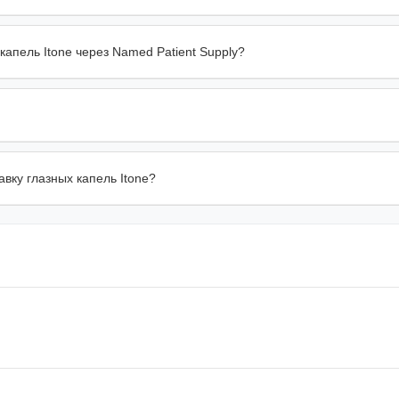
капель Itone через Named Patient Supply?
вку глазных капель Itone?