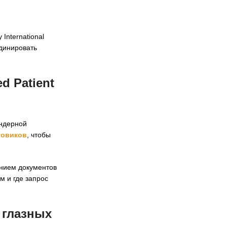
International
динировать
d Patient
ендерной
товиков
, чтобы
нием документов
м и где запрос
 глазных