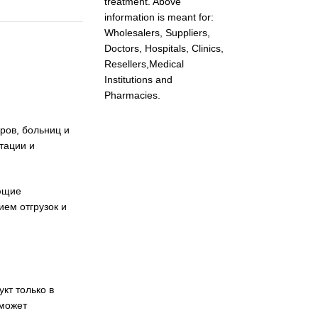
treatment. Above
information is meant for:
Wholesalers, Suppliers,
Doctors, Hospitals, Clinics,
Resellers,Medical
Institutions and
Pharmacies.
ров, больниц и
тации и
ующие
ем отгрузок и
кт только в
 может