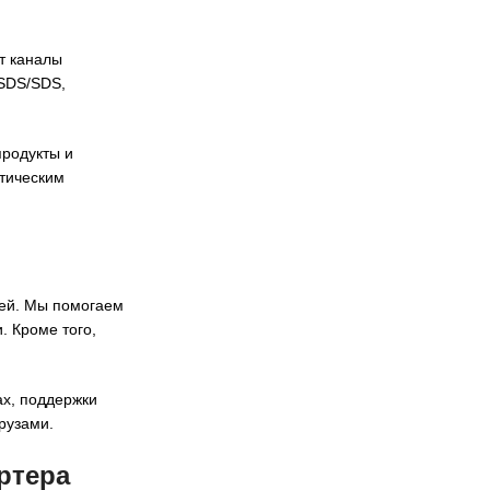
т каналы
MSDS/SDS,
продукты и
тическим
лей. Мы помогаем
. Кроме того,
ах, поддержки
рузами.
ртера