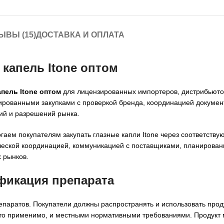
ЫВЫ (15)
ДОСТАВКА И ОПЛАТА
 капель Itone оптом
апель Itone оптом
для лицензированных импортеров, дистрибьюто
ированными закупками с проверкой бренда, координацией докумен
ий и разрешений рынка.
огаем покупателям закупать глазные капли Itone через соответств
еской координацией, коммуникацией с поставщиками, планировани
 рынков.
ификация препарата
епаратов. Покупатели должны распространять и использовать проду
е это применимо, и местными нормативными требованиями. Продукт