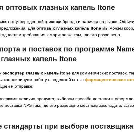
ля
оптовых глазных капель Itone
сят от утвержденной этикетки бренда и наличия на рынке. Oddway 
 предложения. Для
оптовых глазных капель Itone
мы можем коор
одности и требования к маркировке там, где это разрешено.
порта и поставок по программе Name
 глазных капель Itone
ен
экспортер глазных капель Itone
для коммерческих поставок, т
 мы координируем работу с надежной сетью
фармацевтических оп
цией и отправке.
верками наличия продукта, выбором способа доставки и оформле
е поставки NPS там, где это разрешено местным законодательство
е стандарты при выборе
поставщика