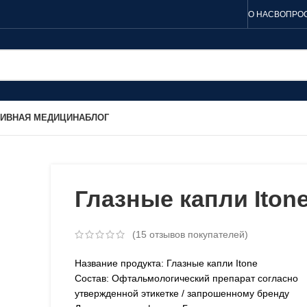
О НАС
ВОПРОС
ТИВНАЯ МЕДИЦИНА
БЛОГ
Глазные капли Iton
(
15
отзывов покупателей)
Название продукта: Глазные капли Itone
Состав: Офтальмологический препарат согласно
утвержденной этикетке / запрошенному бренду