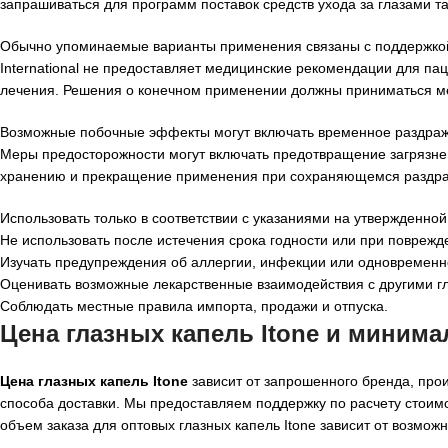
запрашиваться для программ поставок средств ухода за глазами та
Обычно упоминаемые варианты применения связаны с поддержкой у
International не предоставляет медицинские рекомендации для пац
лечения. Решения о конечном применении должны приниматься м
Возможные побочные эффекты могут включать временное раздражен
Меры предосторожности могут включать предотвращение загрязне
хранению и прекращение применения при сохраняющемся раздра
Использовать только в соответствии с указаниями на утвержденной 
Не использовать после истечения срока годности или при поврежд
Изучать предупреждения об аллергии, инфекции или одновременн
Оценивать возможные лекарственные взаимодействия с другими г
Соблюдать местные правила импорта, продажи и отпуска.
Цена глазных капель Itone и миним
Цена глазных капель Itone
зависит от запрошенного бренда, прои
способа доставки. Мы предоставляем поддержку по расчету стои
объем заказа для оптовых глазных капель Itone зависит от возмож