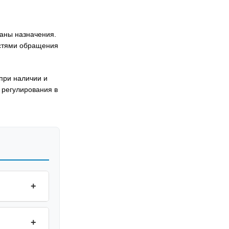
раны назначения.
остями обращения
при наличии и
 регулирования в
+
+