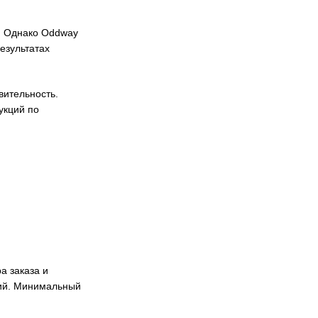
а. Однако Oddway
езультатах
вительность.
укций по
а заказа и
ний. Минимальный