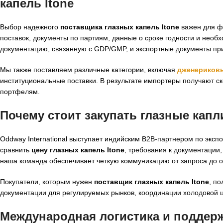
капель Itone
Выбор надежного
поставщика глазных капель Itone
важен для фа
поставок, документы по партиям, данные о сроке годности и не
документацию, связанную с GDP/GMP, и экспортные документы при
Мы также поставляем различные категории, включая
дженериковы
институциональные поставки. В результате импортеры получают 
портфелям.
Почему стоит закупать глазные капли 
Oddway International выступает индийским B2B-партнером по экс
сравнить
цену глазных капель Itone
, требования к документации,
наша команда обеспечивает четкую коммуникацию от запроса до о
Покупатели, которым нужен
поставщик глазных капель Itone
, п
документации для регулируемых рынков, координации холодовой ц
Международная логистика и поддерж