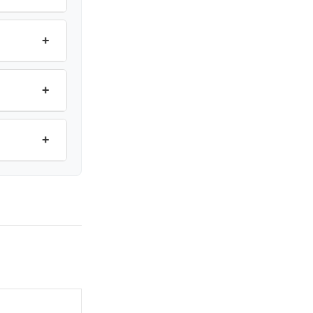
+
+
+