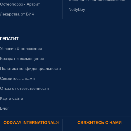
Остеопороз - Артрит
NottyBoy
Лекарства от ВИЧ
ГЕПАТИТ
Условия & положения
Возврат и возмещение
Политика конфиденциальности
Свяжитесь с нами
Отказ от ответственности
Карта сайта
Блог
ODDWAY INTERNATIONAL®
СВЯЖИТЕСЬ С НАМИ