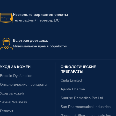
Несколько вариантов оплаты
Телеграфный перевод, L/C
Быстрая доставка.
Минимальное время обработки
УХОД ЗА КОЖЕЙ
ОНКОЛОГИЧЕСКИЕ
ПРЕПАРАТЫ
Erectile Dysfunction
Cipla Limited
Онкологические препараты
Ajanta Pharma
Уход за кожей
Sunrise Remedies Pvt Ltd
Sexual Wellness
Sun Pharmaceutical Industries
Гепатит
Glenmark Pharmaceuticals Inc