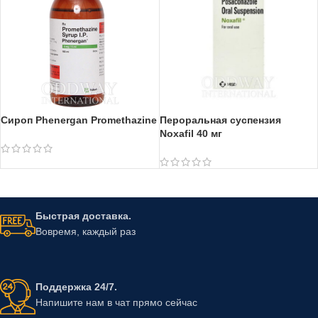
Сироп Phenergan Promethazine
Пероральная суспензия
Noxafil 40 мг
Быстрая доставка.
Вовремя, каждый раз
Поддержка 24/7.
Напишите нам в чат прямо сейчас