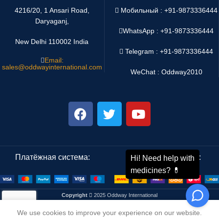
4216/20, 1 Ansari Road,
Мобильный : +91-9873336444
Daryaganj,
WhatsApp :
+91-9873336444
New Delhi 110002 India
Telegram : +91-9873336444
Email:
sales@oddwayinternational.com
WeChat : Oddway2010
Платёжная система:
Система доставки:
Copyright
2025 Oddway International
We use cookies to improve your experience on our website.