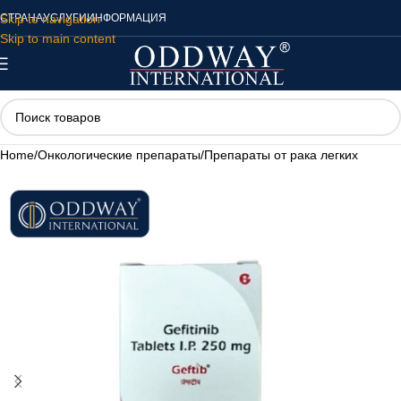
Skip to navigation
СТРАНА
УСЛУГИ
ИНФОРМАЦИЯ
Skip to main content
Home
/
Онкологические препараты
/
Препараты от рака легких