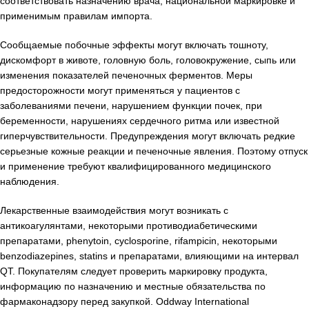
соответствовать назначению врача, национальной маркировке и
применимым правилам импорта.
Сообщаемые побочные эффекты могут включать тошноту,
дискомфорт в животе, головную боль, головокружение, сыпь или
изменения показателей печеночных ферментов. Меры
предосторожности могут применяться у пациентов с
заболеваниями печени, нарушением функции почек, при
беременности, нарушениях сердечного ритма или известной
гиперчувствительности. Предупреждения могут включать редкие
серьезные кожные реакции и печеночные явления. Поэтому отпуск
и применение требуют квалифицированного медицинского
наблюдения.
Лекарственные взаимодействия могут возникать с
антикоагулянтами, некоторыми противодиабетическими
препаратами, phenytoin, cyclosporine, rifampicin, некоторыми
benzodiazepines, statins и препаратами, влияющими на интервал
QT. Покупателям следует проверить маркировку продукта,
информацию по назначению и местные обязательства по
фармаконадзору перед закупкой. Oddway International