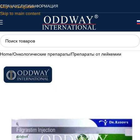
Skip to navigation
СТРАНА
УСЛУГИ
ИНФОРМАЦИЯ
Skip to main content
Home
/
Онкологические препараты
/
Препараты от лейкемии