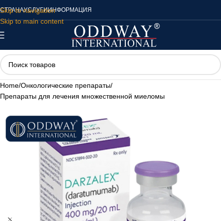
Skip to navigation
СТРАНА
УСЛУГИ
ИНФОРМАЦИЯ
Skip to main content
Home
/
Онкологические препараты
/
Препараты для лечения множественной миеломы